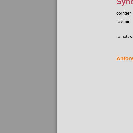
Syn
corriger
revenir
remettre
Anton