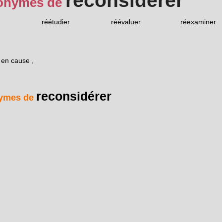
reconsidérer
onymes de
réétudier
réévaluer
réexaminer
 en cause
,
reconsidérer
ymes de