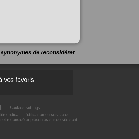
 7 synonymes de
reconsidérer
à vos favoris
Cookies settings
indicatif. L'utilisation du service de
ot reconsidérer présentés sur ce site sont