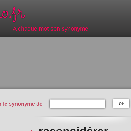
A chaque mot son synonyme!
r le synonyme de
Ok