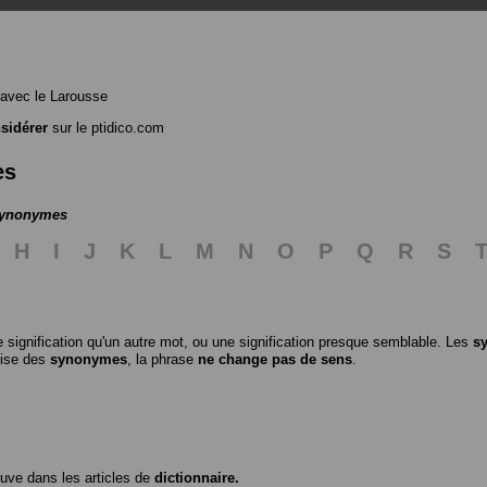
avec le Larousse
sidérer
sur le ptidico.com
es
 synonymes
H
I
J
K
L
M
N
O
P
Q
R
S
 signification qu'un autre mot, ou une signification presque semblable. Les
s
ilise des
synonymes
, la phrase
ne change pas de sens
.
ouve dans les articles de
dictionnaire.