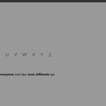
T
U
V
W
X
Y
Z
ynonymes
sont des
mots différents
qui