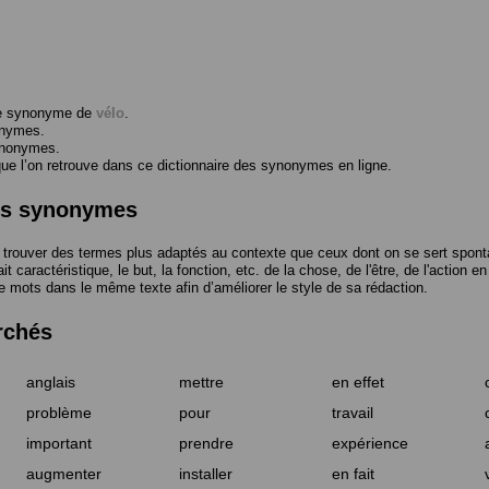
me synonyme de
vélo
.
onymes.
ynonymes.
 l’on retrouve dans ce dictionnaire des synonymes en ligne.
des synonymes
trouver des termes plus adaptés au contexte que ceux dont on se sert spont
t caractéristique, le but, la fonction, etc. de la chose, de l'être, de l'action e
e mots dans le même texte afin d’améliorer le style de sa rédaction.
rchés
anglais
mettre
en effet
problème
pour
travail
important
prendre
expérience
augmenter
installer
en fait