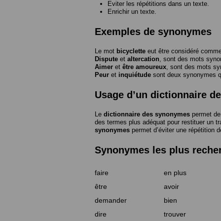
Eviter les répétitions dans un texte.
Enrichir un texte.
Exemples de synonymes
Le mot
bicyclette
eut être considéré com
Dispute
et
altercation
, sont des mots syn
Aimer
et
être amoureux
, sont des mots s
Peur
et
inquiétude
sont deux synonymes que
Usage d’un dictionnaire 
Le
dictionnaire des synonymes
permet de 
des termes plus adéquat pour restituer un trai
synonymes
permet d’éviter une répétition d
Synonymes les plus reche
faire
en plus
être
avoir
demander
bien
dire
trouver