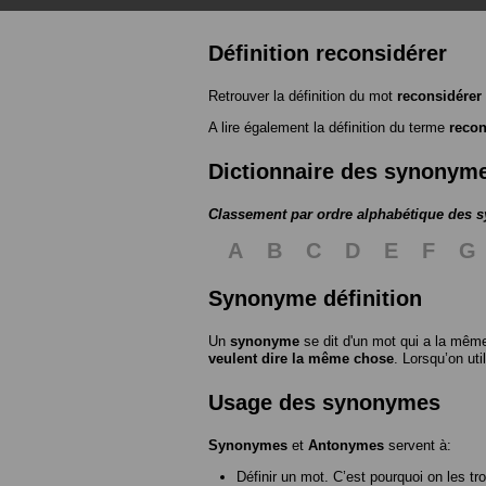
Définition reconsidérer
Retrouver la définition du mot
reconsidérer
A lire également la définition du terme
recon
Dictionnaire des synonym
Classement par ordre alphabétique des
A
B
C
D
E
F
G
Synonyme définition
Un
synonyme
se dit d'un mot qui a la même
veulent dire la même chose
. Lorsqu’on ut
Usage des synonymes
Synonymes
et
Antonymes
servent à:
Définir un mot. C’est pourquoi on les tr