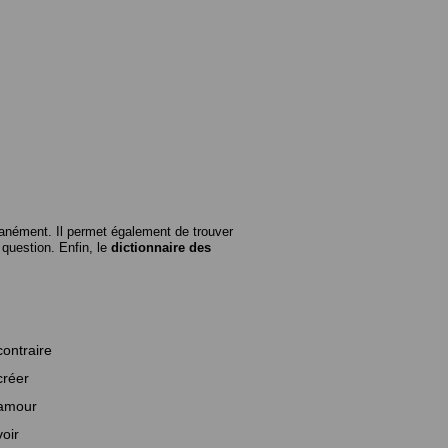
anément. Il permet également de trouver
n question. Enfin, le
dictionnaire des
contraire
créer
amour
voir