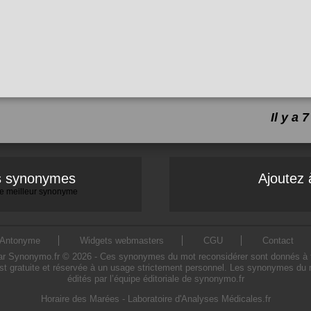
Il y a
es synonymes
Ajoutez 
 le meilleur synonyme
Antonyme
Widgets webmasters
CGU
Contact
 Synonymo.fr © 2026 - Ces synonymes du mot reconsidérer sont donnés à titre 
st gratuite et réservée à un usage strictement personnel. Les synonymes du m
édités par l’équipe éditoriale de synonymo.fr
Horaire des Marées
-
Laboratoire d'Analyses Médicales.fr