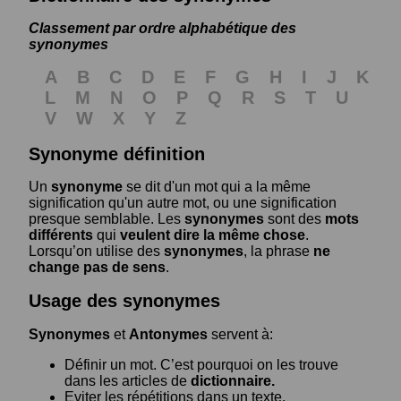
Classement par ordre alphabétique des
synonymes
A
B
C
D
E
F
G
H
I
J
K
L
M
N
O
P
Q
R
S
T
U
V
W
X
Y
Z
Synonyme définition
Un
synonyme
se dit d'un mot qui a la même
signification qu'un autre mot, ou une signification
presque semblable. Les
synonymes
sont des
mots
différents
qui
veulent dire la même chose
.
Lorsqu’on utilise des
synonymes
, la phrase
ne
change pas de sens
.
Usage des synonymes
Synonymes
et
Antonymes
servent à:
Définir un mot. C’est pourquoi on les trouve
dans les articles de
dictionnaire.
Eviter les répétitions dans un texte.