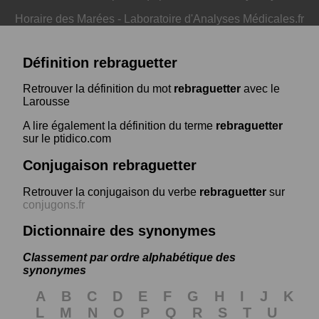
Horaire des Marées
-
Laboratoire d'Analyses Médicales.fr
Définition rebraguetter
Retrouver la définition du mot
rebraguetter
avec le
Larousse
A lire également la définition du terme
rebraguetter
sur le ptidico.com
Conjugaison rebraguetter
Retrouver la conjugaison du verbe
rebraguetter
sur
conjugons.fr
Dictionnaire des synonymes
Classement par ordre alphabétique des
synonymes
A
B
C
D
E
F
G
H
I
J
K
L
M
N
O
P
Q
R
S
T
U