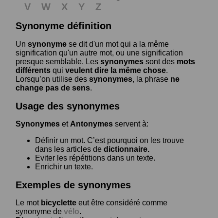
V
W
X
Y
Z
Synonyme définition
Un
synonyme
se dit d'un mot qui a la même
signification qu'un autre mot, ou une signification
presque semblable. Les
synonymes
sont des
mots
différents
qui
veulent dire la même chose
.
Lorsqu’on utilise des
synonymes
, la phrase
ne
change pas de sens
.
Usage des synonymes
Synonymes
et
Antonymes
servent à:
Définir un mot. C’est pourquoi on les trouve
dans les articles de
dictionnaire.
Eviter les répétitions dans un texte.
Enrichir un texte.
Exemples de synonymes
Le mot
bicyclette
eut être considéré comme
synonyme de
vélo
.