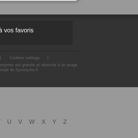
à vos favoris
Cookies settings
nonymes est gratuite et réservée à un usage
toriale de Synonymo.fr
T
U
V
W
X
Y
Z