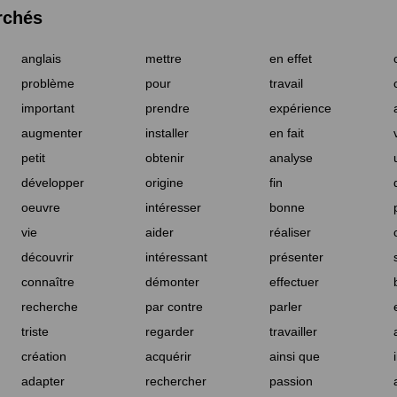
rchés
anglais
mettre
en effet
problème
pour
travail
important
prendre
expérience
augmenter
installer
en fait
petit
obtenir
analyse
développer
origine
fin
oeuvre
intéresser
bonne
vie
aider
réaliser
découvrir
intéressant
présenter
connaître
démonter
effectuer
recherche
par contre
parler
triste
regarder
travailler
création
acquérir
ainsi que
adapter
rechercher
passion