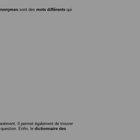
ynonymes
sont des
mots différents
qui
anément. Il permet également de trouver
n question. Enfin, le
dictionnaire des