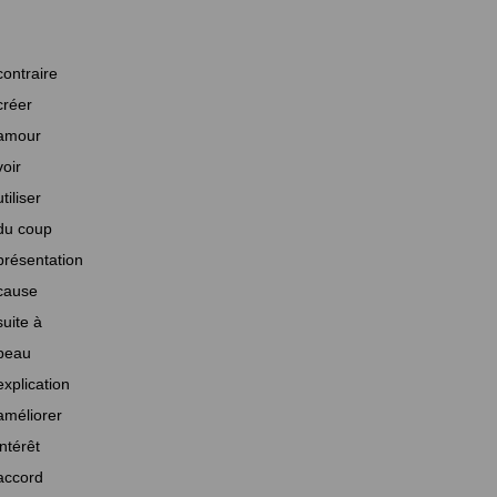
contraire
créer
amour
voir
utiliser
du coup
présentation
cause
suite à
beau
explication
améliorer
intérêt
accord