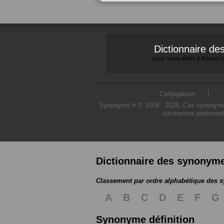
Dictionnaire d
pour vous aider à trouver
Conjugaison
Synonymo.fr © 2009 - 2026. Ces synonymes s
strictement personnel
Dictionnaire des synonym
Classement par ordre alphabétique des
A
B
C
D
E
F
G
Synonyme définition