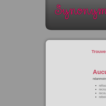
Trouve
Aucu
néanmoins
refo
recr
reco
rebo