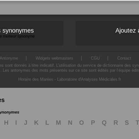
es synonymes
Ajoutez 
 le meilleur synonyme
Antonyme
Widgets webmasters
CGU
Contact
ont donnés à titre indicatif. L'utilisation du service de dictionnaire des sy
. Les antonymes des mots présentés sur ce site sont édités par l’équipe édi
Horaire des Marées
-
Laboratoire d'Analyses Médicales.fr
es
 synonymes
H
I
J
K
L
M
N
O
P
Q
R
S