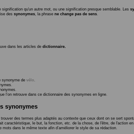
 signification qu'un autre mot, ou une signification presque semblable. Les
s
ilise des
synonymes
, la phrase
ne change pas de sens
.
ouve dans les articles de
dictionnaire.
me synonyme de
vélo
.
onymes.
ynonymes.
 l’on retrouve dans ce dictionnaire des synonymes en ligne.
des synonymes
trouver des termes plus adaptés au contexte que ceux dont on se sert spont
t caractéristique, le but, la fonction, etc. de la chose, de l'être, de l'action e
e mots dans le même texte afin d’améliorer le style de sa rédaction.