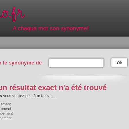
A chaque mot son synonyme!
r le synonyme de
Ok
n résultat exact n'a été trouvé
 vous vouliez peut être trouver...
ulement
utement
upement
isement