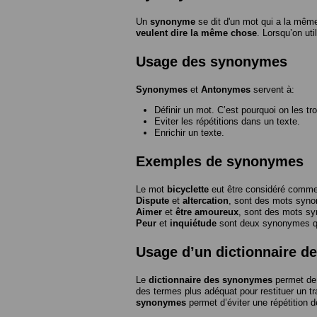
Un
synonyme
se dit d'un mot qui a la même
veulent dire la même chose
. Lorsqu’on ut
Usage des synonymes
Synonymes
et
Antonymes
servent à:
Définir un mot. C’est pourquoi on les tr
Eviter les répétitions dans un texte.
Enrichir un texte.
Exemples de synonymes
Le mot
bicyclette
eut être considéré com
Dispute
et
altercation
, sont des mots syn
Aimer
et
être amoureux
, sont des mots s
Peur
et
inquiétude
sont deux synonymes que
Usage d’un dictionnaire 
Le
dictionnaire des synonymes
permet de 
des termes plus adéquat pour restituer un trai
synonymes
permet d’éviter une répétition d