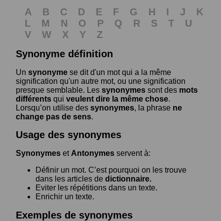
A
B
C
D
E
F
G
H
I
J
K
L
M
N
O
P
Q
R
S
T
U
V
W
X
Y
Z
Synonyme définition
Un
synonyme
se dit d'un mot qui a la même
signification qu'un autre mot, ou une signification
presque semblable. Les
synonymes
sont des
mots
différents
qui
veulent dire la même chose
.
Lorsqu’on utilise des
synonymes
, la phrase
ne
change pas de sens
.
Usage des synonymes
Synonymes
et
Antonymes
servent à:
Définir un mot. C’est pourquoi on les trouve
dans les articles de
dictionnaire.
Eviter les répétitions dans un texte.
Enrichir un texte.
Exemples de synonymes