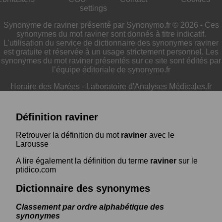
settings
Synonyme de raviner présenté par Synonymo.fr © 2026 - Ces
synonymes du mot raviner sont donnés à titre indicatif.
L'utilisation du service de dictionnaire des synonymes raviner
est gratuite et réservée à un usage strictement personnel. Les
synonymes du mot raviner présentés sur ce site sont édités par
l’équipe éditoriale de synonymo.fr
Horaire des Marées
-
Laboratoire d'Analyses Médicales.fr
Définition raviner
Retrouver la définition du mot
raviner
avec le
Larousse
A lire également la définition du terme
raviner
sur le
ptidico.com
Dictionnaire des synonymes
Classement par ordre alphabétique des
synonymes