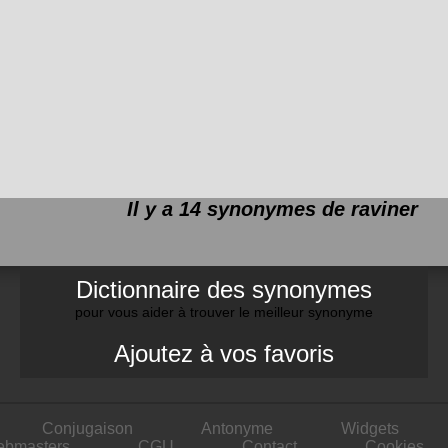
Il y a 14 synonymes de
raviner
Dictionnaire des synonymes
pour vous aider à trouver le meilleur synonyme
Ajoutez à vos favoris
Conjugaison
Antonyme
Widgets
ebmasters
CGU
Contact
Cookies