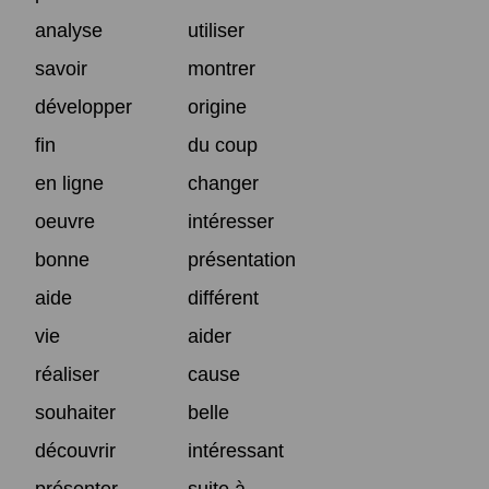
analyse
utiliser
savoir
montrer
développer
origine
fin
du coup
en ligne
changer
oeuvre
intéresser
bonne
présentation
aide
différent
vie
aider
réaliser
cause
souhaiter
belle
découvrir
intéressant
présenter
suite à