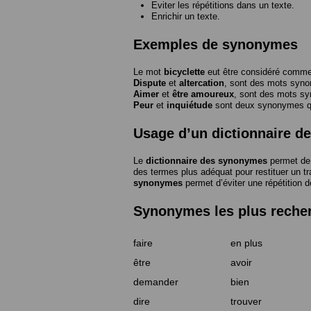
Eviter les répétitions dans un texte.
Enrichir un texte.
Exemples de synonymes
Le mot
bicyclette
eut être considéré com
Dispute
et
altercation
, sont des mots syn
Aimer
et
être amoureux
, sont des mots s
Peur
et
inquiétude
sont deux synonymes que
Usage d’un dictionnaire 
Le
dictionnaire des synonymes
permet de 
des termes plus adéquat pour restituer un trai
synonymes
permet d’éviter une répétition d
Synonymes les plus reche
faire
en plus
être
avoir
demander
bien
dire
trouver