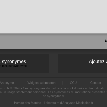
es synonymes
Ajoutez 
 le meilleur synonyme
Antonyme
Widgets webmasters
CGU
Contact
o.fr © 2026 - Ces synonymes du mot ratiche sont donnés à titre indicatif. L'u
à un usage strictement personnel. Les synonymes du mot ratiche présentés sur
de synonymo.fr
Horaire des Marées
-
Laboratoire d'Analyses Médicales.fr