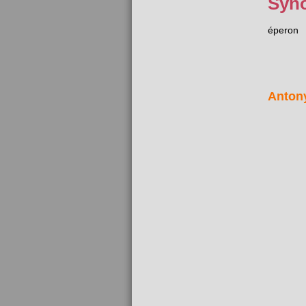
Syn
éperon
Anton