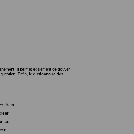
anément. Il permet également de trouver
n question. Enfin, le
dictionnaire des
contraire
créer
amour
voir