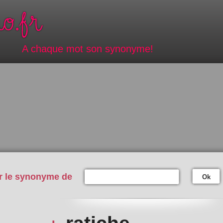
A chaque mot son synonyme!
r le synonyme de
Ok