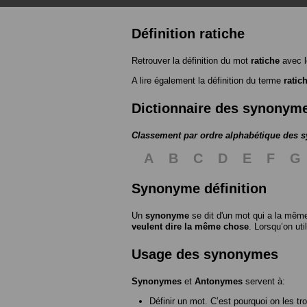
Définition ratiche
Retrouver la définition du mot
ratiche
avec l
A lire également la définition du terme
ratic
Dictionnaire des synonym
Classement par ordre alphabétique des
A
B
C
D
E
F
G
Synonyme définition
Un
synonyme
se dit d'un mot qui a la même
veulent dire la même chose
. Lorsqu’on ut
Usage des synonymes
Synonymes
et
Antonymes
servent à:
Définir un mot. C’est pourquoi on les tr