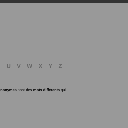
T
U
V
W
X
Y
Z
ynonymes
sont des
mots différents
qui