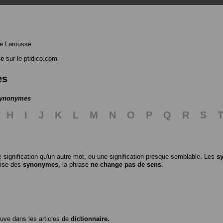
e Larousse
he
sur le ptidico.com
es
 synonymes
H
I
J
K
L
M
N
O
P
Q
R
S
 signification qu'un autre mot, ou une signification presque semblable. Les
s
ilise des
synonymes
, la phrase
ne change pas de sens
.
ouve dans les articles de
dictionnaire.