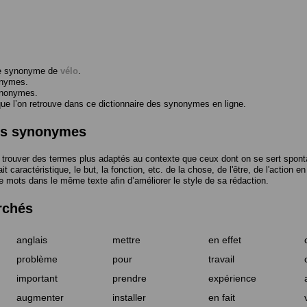
me synonyme de
vélo
.
onymes.
ynonymes.
 l’on retrouve dans ce dictionnaire des synonymes en ligne.
des synonymes
trouver des termes plus adaptés au contexte que ceux dont on se sert spont
t caractéristique, le but, la fonction, etc. de la chose, de l'être, de l'action e
e mots dans le même texte afin d’améliorer le style de sa rédaction.
rchés
anglais
mettre
en effet
problème
pour
travail
important
prendre
expérience
augmenter
installer
en fait