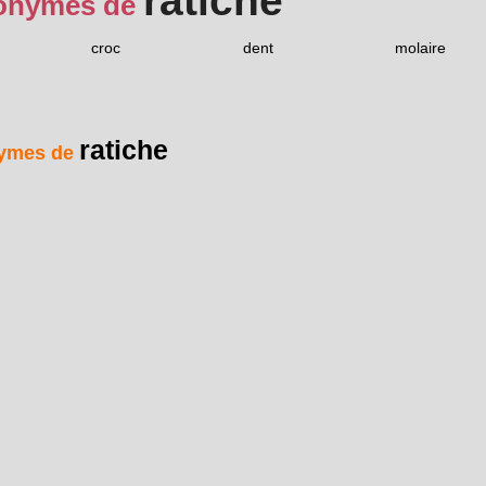
ratiche
onymes de
croc
dent
molaire
ratiche
ymes de