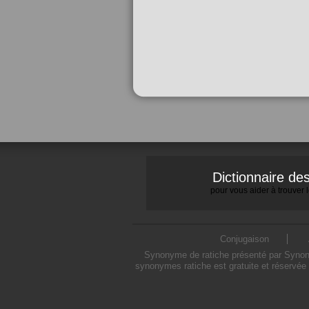
Dictionnaire d
pour vous aider à trouver
Conjugaison
Synonyme de ratiche présenté par Synonym
synonymes ratiche est gratuite et réservée 