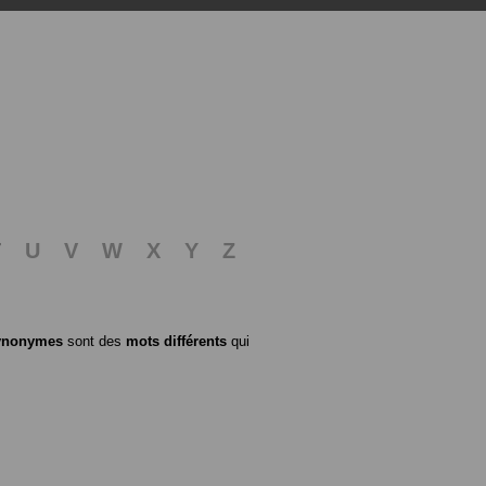
T
U
V
W
X
Y
Z
ynonymes
sont des
mots différents
qui