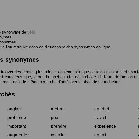
me synonyme de
vélo
.
onymes.
ynonymes.
 l’on retrouve dans ce dictionnaire des synonymes en ligne.
des synonymes
trouver des termes plus adaptés au contexte que ceux dont on se sert spont
t caractéristique, le but, la fonction, etc. de la chose, de l'être, de l'action e
e mots dans le même texte afin d’améliorer le style de sa rédaction.
rchés
anglais
mettre
en effet
problème
pour
travail
important
prendre
expérience
augmenter
installer
en fait