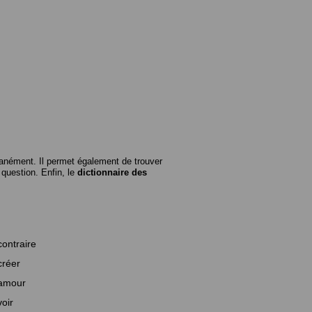
anément. Il permet également de trouver
n question. Enfin, le
dictionnaire des
contraire
créer
amour
voir