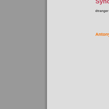
Syn
étranger
Anton