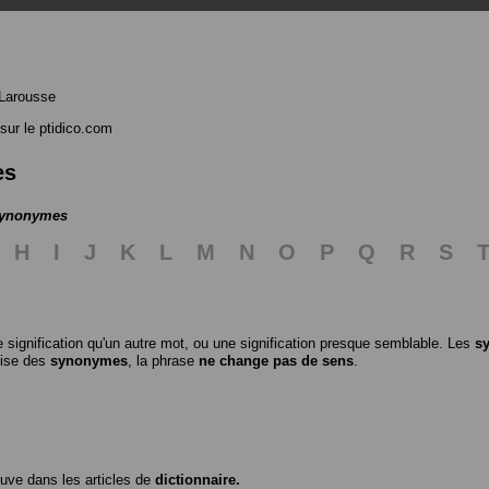
Larousse
sur le ptidico.com
es
 synonymes
H
I
J
K
L
M
N
O
P
Q
R
S
 signification qu'un autre mot, ou une signification presque semblable. Les
s
ilise des
synonymes
, la phrase
ne change pas de sens
.
ouve dans les articles de
dictionnaire.