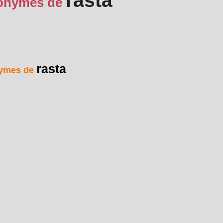
rasta
onymes de
rasta
ymes de