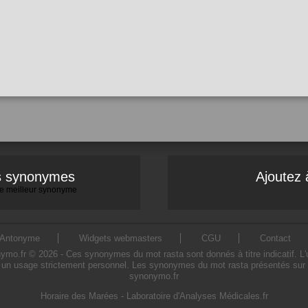
es synonymes
Ajoutez 
 le meilleur synonyme
Antonyme
Widgets webmasters
CGU
Contact
o.fr © 2026 - Ces synonymes du mot rasta sont donnés à titre indicatif. L'uti
 un usage strictement personnel. Les synonymes du mot rasta présentés sur ce 
synonymo.fr
Horaire des Marées
-
Laboratoire d'Analyses Médicales.fr