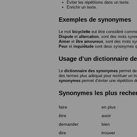
Eviter les répétitions dans un texte.
Enrichir un texte.
Exemples de synonymes
Le mot
bicyclette
eut être considéré com
Dispute
et
altercation
, sont des mots syn
Aimer
et
être amoureux
, sont des mots s
Peur
et
inquiétude
sont deux synonymes que
Usage d’un dictionnaire 
Le
dictionnaire des synonymes
permet de 
des termes plus adéquat pour restituer un trai
synonymes
permet d’éviter une répétition d
Synonymes les plus reche
faire
en plus
être
avoir
demander
bien
dire
trouver