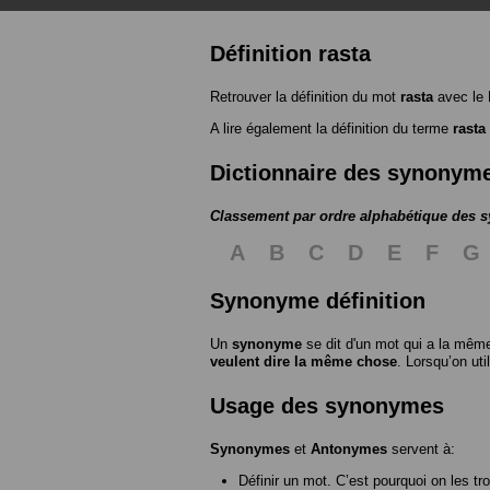
Définition rasta
Retrouver la définition du mot
rasta
avec le 
A lire également la définition du terme
rasta
Dictionnaire des synonym
Classement par ordre alphabétique des
A
B
C
D
E
F
G
Synonyme définition
Un
synonyme
se dit d'un mot qui a la même
veulent dire la même chose
. Lorsqu’on ut
Usage des synonymes
Synonymes
et
Antonymes
servent à:
Définir un mot. C’est pourquoi on les tr