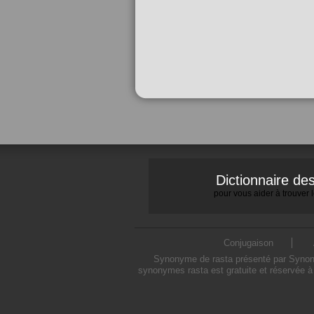
Dictionnaire d
pour vous aider à trouver
Conjugaison
Synonyme de rasta présenté par Synonym
synonymes rasta est gratuite et réservée à