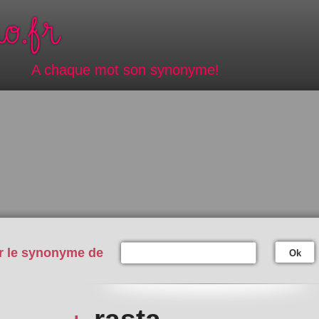
A chaque mot son synonyme!
r le synonyme de
Ok