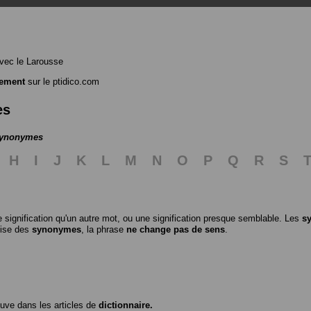
vec le Larousse
nement
sur le ptidico.com
es
 synonymes
H
I
J
K
L
M
N
O
P
Q
R
S
 signification qu'un autre mot, ou une signification presque semblable. Les
s
ilise des
synonymes
, la phrase
ne change pas de sens
.
ouve dans les articles de
dictionnaire.