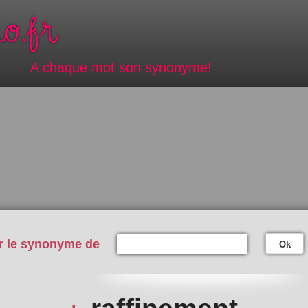
A chaque mot son synonyme!
r le synonyme de
Ok