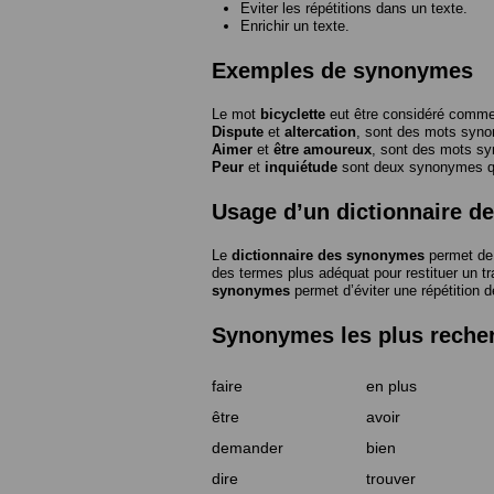
Eviter les répétitions dans un texte.
Enrichir un texte.
Exemples de synonymes
Le mot
bicyclette
eut être considéré com
Dispute
et
altercation
, sont des mots syn
Aimer
et
être amoureux
, sont des mots s
Peur
et
inquiétude
sont deux synonymes que
Usage d’un dictionnaire 
Le
dictionnaire des synonymes
permet de 
des termes plus adéquat pour restituer un trai
synonymes
permet d’éviter une répétition d
Synonymes les plus reche
faire
en plus
être
avoir
demander
bien
dire
trouver