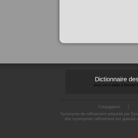
Dictionnaire d
pour vous aider à trouver
Conjugaison
Synonyme de raffinement présenté par Synon
des synonymes raffinement est gratuite 