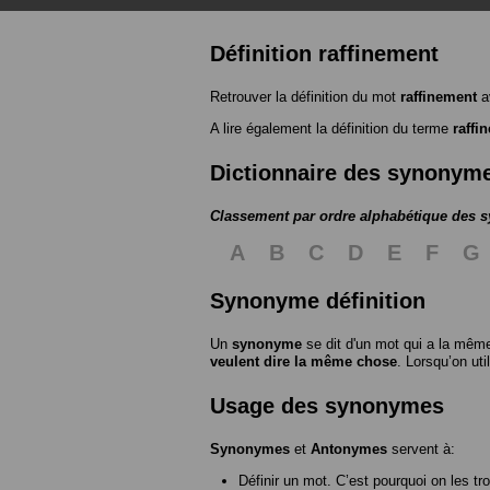
Définition raffinement
Retrouver la définition du mot
raffinement
a
A lire également la définition du terme
raffi
Dictionnaire des synonym
Classement par ordre alphabétique des
A
B
C
D
E
F
G
Synonyme définition
Un
synonyme
se dit d'un mot qui a la même
veulent dire la même chose
. Lorsqu’on ut
Usage des synonymes
Synonymes
et
Antonymes
servent à:
Définir un mot. C’est pourquoi on les tr