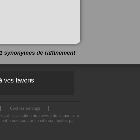
 21 synonymes de
raffinement
à vos favoris
Cookies settings
f. L'utilisation du service de dictionnaire
nt présentés sur ce site sont édités par