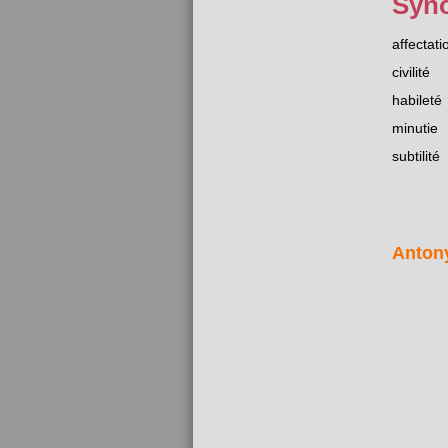
Syn
affectati
civilité
habileté
minutie
subtilité
Anton