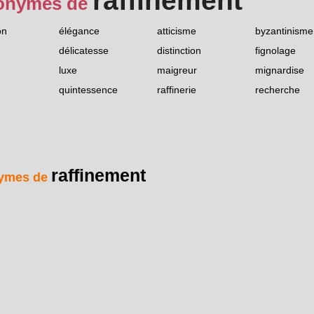
raffinement
onymes de
on
élégance
atticisme
byzantinisme
délicatesse
distinction
fignolage
luxe
maigreur
mignardise
quintessence
raffinerie
recherche
raffinement
ymes de