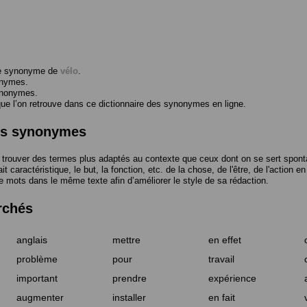
me synonyme de
vélo
.
onymes.
ynonymes.
 l’on retrouve dans ce dictionnaire des synonymes en ligne.
des synonymes
trouver des termes plus adaptés au contexte que ceux dont on se sert spont
t caractéristique, le but, la fonction, etc. de la chose, de l'être, de l'action e
e mots dans le même texte afin d’améliorer le style de sa rédaction.
rchés
anglais
mettre
en effet
problème
pour
travail
important
prendre
expérience
augmenter
installer
en fait