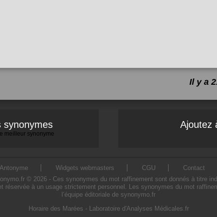
Il y a
es synonymes
Ajoutez 
 le meilleur synonyme
Antonyme
Widgets webmasters
CGU
Contact
ymo.fr © 2026 - Ces synonymes du mot raffinement sont donnés à titre indicati
et réservée à un usage strictement personnel. Les synonymes du mot raffineme
l’équipe éditoriale de synonymo.fr
Horaire des Marées
-
Laboratoire d'Analyses Médicales.fr