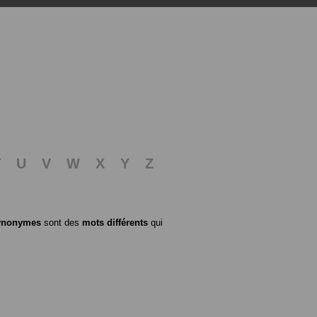
T
U
V
W
X
Y
Z
ynonymes
sont des
mots différents
qui