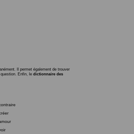
anément. Il permet également de trouver
n question. Enfin, le
dictionnaire des
contraire
créer
amour
voir