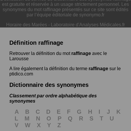
est gratuite et réservée à un usage strictement personnel. Les
synonymes du mot raffinage présentés sur ce site sont édités
par l’équipe éditoriale de synonymo.fr
Horaire des Marées
-
Laboratoire d'Analyses Médicales.fr
Définition raffinage
Retrouver la définition du mot
raffinage
avec le
Larousse
A lire également la définition du terme
raffinage
sur le
ptidico.com
Dictionnaire des synonymes
Classement par ordre alphabétique des
synonymes
A
B
C
D
E
F
G
H
I
J
K
L
M
N
O
P
Q
R
S
T
U
V
W
X
Y
Z