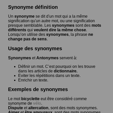
Synonyme définition
Un
synonyme
se dit d'un mot qui a la même
signification qu'un autre mot, ou une signification
presque semblable. Les
synonymes
sont des
mots
différents
qui
veulent dire la même chose
.
Lorsqu’on utilise des
synonymes
, la phrase
ne
change pas de sens
.
Usage des synonymes
Synonymes
et
Antonymes
servent à:
Définir un mot. C’est pourquoi on les trouve
dans les articles de
dictionnaire.
Eviter les répétitions dans un texte.
Enrichir un texte.
Exemples de synonymes
Le mot
bicyclette
eut être considéré comme
synonyme de
vélo
.
Dispute
et
altercation
, sont des mots synonymes.
Aimer
et
être amoureux
, sont des mots synonymes.