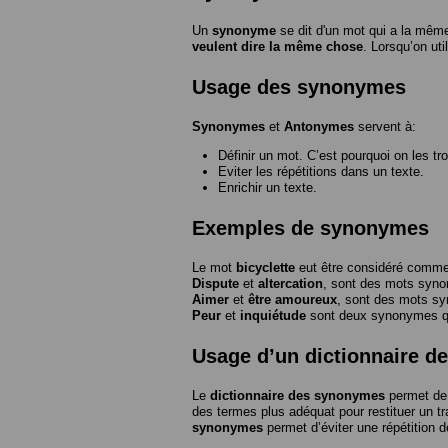
Un
synonyme
se dit d'un mot qui a la même
veulent dire la même chose
. Lorsqu’on ut
Usage des synonymes
Synonymes
et
Antonymes
servent à:
Définir un mot. C’est pourquoi on les tr
Eviter les répétitions dans un texte.
Enrichir un texte.
Exemples de synonymes
Le mot
bicyclette
eut être considéré com
Dispute
et
altercation
, sont des mots syn
Aimer
et
être amoureux
, sont des mots s
Peur
et
inquiétude
sont deux synonymes que
Usage d’un dictionnaire 
Le
dictionnaire des synonymes
permet de 
des termes plus adéquat pour restituer un trai
synonymes
permet d’éviter une répétition d