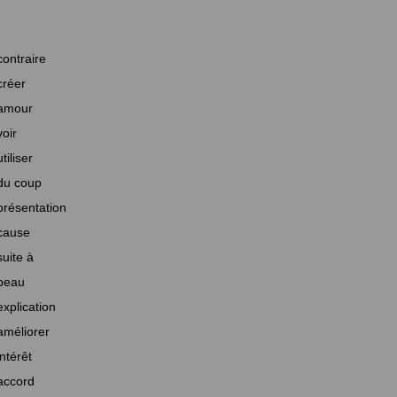
contraire
créer
amour
voir
utiliser
du coup
présentation
cause
suite à
beau
explication
améliorer
intérêt
accord