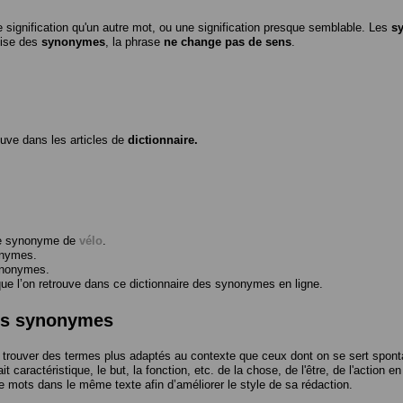
 signification qu'un autre mot, ou une signification presque semblable. Les
s
ilise des
synonymes
, la phrase
ne change pas de sens
.
ouve dans les articles de
dictionnaire.
me synonyme de
vélo
.
onymes.
ynonymes.
 l’on retrouve dans ce dictionnaire des synonymes en ligne.
des synonymes
trouver des termes plus adaptés au contexte que ceux dont on se sert spont
t caractéristique, le but, la fonction, etc. de la chose, de l'être, de l'action e
e mots dans le même texte afin d’améliorer le style de sa rédaction.