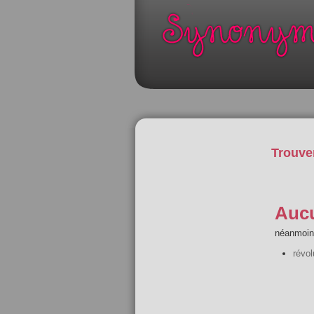
Trouve
Aucu
néanmoins
révol