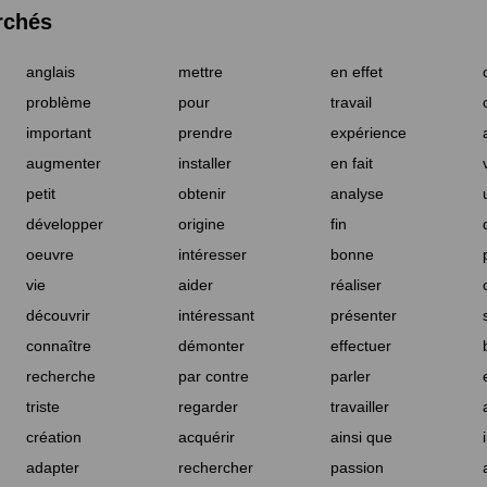
rchés
anglais
mettre
en effet
problème
pour
travail
important
prendre
expérience
augmenter
installer
en fait
petit
obtenir
analyse
développer
origine
fin
oeuvre
intéresser
bonne
vie
aider
réaliser
découvrir
intéressant
présenter
connaître
démonter
effectuer
recherche
par contre
parler
triste
regarder
travailler
création
acquérir
ainsi que
adapter
rechercher
passion