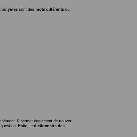
ynonymes
sont des
mots différents
qui
anément. Il permet également de trouver
n question. Enfin, le
dictionnaire des