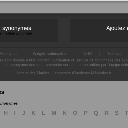
es synonymes
Ajoutez 
 le meilleur synonyme
Antonyme
Widgets webmasters
CGU
Contact
ont donnés à titre indicatif. L'utilisation du service de dictionnaire des sy
. Les antonymes des mots présentés sur ce site sont édités par l’équipe édi
Horaire des Marées
-
Laboratoire d'Analyses Médicales.fr
es
 synonymes
H
I
J
K
L
M
N
O
P
Q
R
S