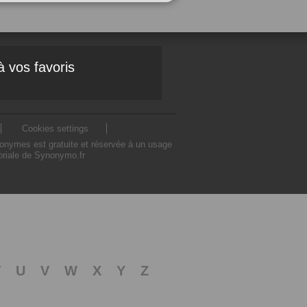
à vos favoris
Cookies settings
nonymes est gratuite et réservée à un usage
toriale de Synonymo.fr
T
U
V
W
X
Y
Z