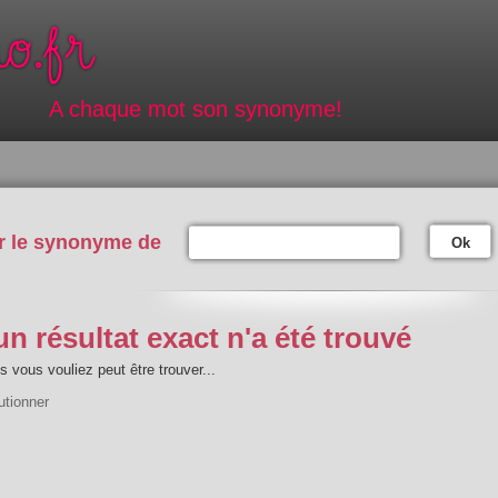
A chaque mot son synonyme!
r le synonyme de
Ok
n résultat exact n'a été trouvé
 vous vouliez peut être trouver...
utionner