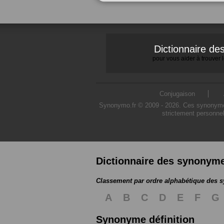
Dictionnaire d
pour vous aider à trouver
Conjugaison
Synonymo.fr © 2009 - 2026. Ces synonymes s
strictement personnel
Dictionnaire des synonym
Classement par ordre alphabétique des
A
B
C
D
E
F
G
Synonyme définition