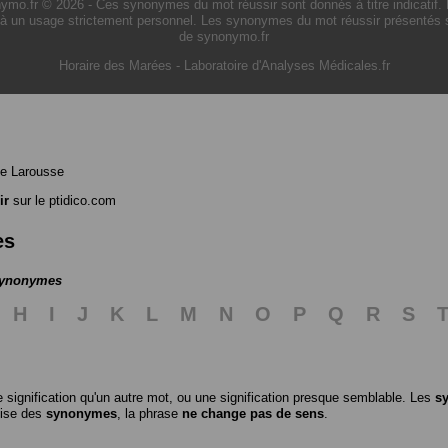
o.fr © 2026 - Ces synonymes du mot réussir sont donnés à titre indicatif. L'u
à un usage strictement personnel. Les synonymes du mot réussir présentés sur
de synonymo.fr
Horaire des Marées
-
Laboratoire d'Analyses Médicales.fr
e Larousse
ir
sur le ptidico.com
es
 synonymes
H
I
J
K
L
M
N
O
P
Q
R
S
 signification qu'un autre mot, ou une signification presque semblable. Les
s
ilise des
synonymes
, la phrase
ne change pas de sens
.