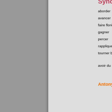
Syn
aborder
avancer
faire flor
gagner
percer
rappliqu
tourner 
avoir du
Anton