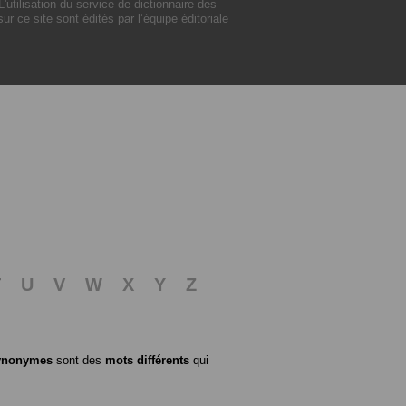
tilisation du service de dictionnaire des
 ce site sont édités par l’équipe éditoriale
T
U
V
W
X
Y
Z
ynonymes
sont des
mots différents
qui