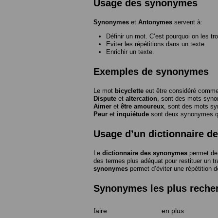
Usage des synonymes
Synonymes
et
Antonymes
servent à:
Définir un mot. C’est pourquoi on les tr
Eviter les répétitions dans un texte.
Enrichir un texte.
Exemples de synonymes
Le mot
bicyclette
eut être considéré com
Dispute
et
altercation
, sont des mots syn
Aimer
et
être amoureux
, sont des mots s
Peur
et
inquiétude
sont deux synonymes que
Usage d’un dictionnaire 
Le
dictionnaire des synonymes
permet de 
des termes plus adéquat pour restituer un trai
synonymes
permet d’éviter une répétition d
Synonymes les plus reche
faire
en plus