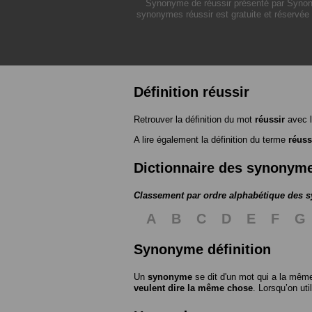
Synonyme de réussir présenté par Synonym
synonymes réussir est gratuite et réservée 
Définition réussir
Retrouver la définition du mot
réussir
avec l
A lire également la définition du terme
réuss
Dictionnaire des synonym
Classement par ordre alphabétique des
A
B
C
D
E
F
G
Synonyme définition
Un
synonyme
se dit d'un mot qui a la même
veulent dire la même chose
. Lorsqu’on ut