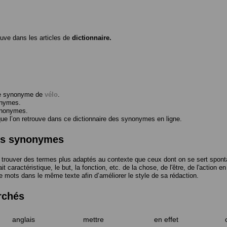
ouve dans les articles de
dictionnaire.
me synonyme de
vélo
.
onymes.
ynonymes.
 l’on retrouve dans ce dictionnaire des synonymes en ligne.
des synonymes
trouver des termes plus adaptés au contexte que ceux dont on se sert spont
t caractéristique, le but, la fonction, etc. de la chose, de l'être, de l'action e
e mots dans le même texte afin d’améliorer le style de sa rédaction.
rchés
anglais
mettre
en effet