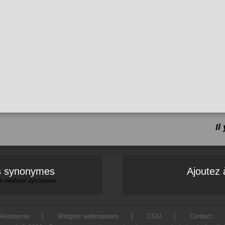
Il
es synonymes
Ajoutez 
 le meilleur synonyme
Antonyme
Widgets webmasters
CGU
Contact