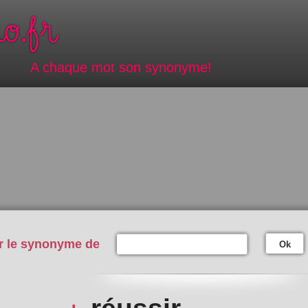
A chaque mot son synonyme!
r le synonyme de
Ok