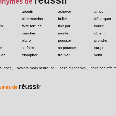
réussir
onymes de
aboutir
achever
arriver
bien marcher
briller
débarquer
ès
faire fortune
finir par
fleurir
marcher
monter
obtenir
plaire
pousser
prendre
er
se faire
se pousser
surgir
bien
triompher
trouver
venir
 succès
,
avoir la main heureuse
,
faire du chemin
,
faire ses affair
réussir
ymes de