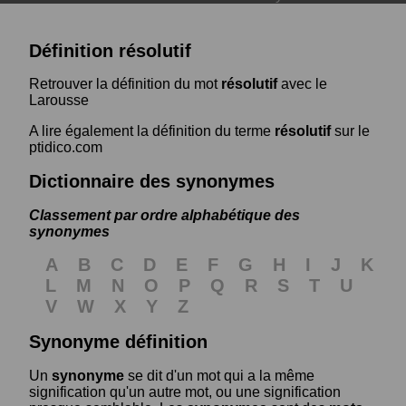
Définition résolutif
Retrouver la définition du mot
résolutif
avec le
Larousse
A lire également la définition du terme
résolutif
sur le
ptidico.com
Dictionnaire des synonymes
Classement par ordre alphabétique des
synonymes
A
B
C
D
E
F
G
H
I
J
K
L
M
N
O
P
Q
R
S
T
U
V
W
X
Y
Z
Synonyme définition
Un
synonyme
se dit d'un mot qui a la même
signification qu'un autre mot, ou une signification