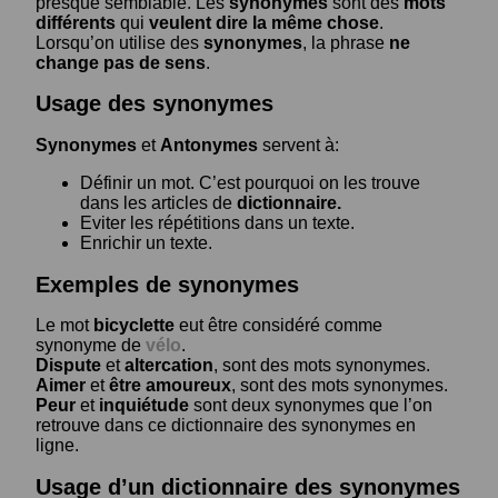
presque semblable. Les
synonymes
sont des
mots
différents
qui
veulent dire la même chose
.
Lorsqu’on utilise des
synonymes
, la phrase
ne
change pas de sens
.
Usage des synonymes
Synonymes
et
Antonymes
servent à:
Définir un mot. C’est pourquoi on les trouve
dans les articles de
dictionnaire.
Eviter les répétitions dans un texte.
Enrichir un texte.
Exemples de synonymes
Le mot
bicyclette
eut être considéré comme
synonyme de
vélo
.
Dispute
et
altercation
, sont des mots synonymes.
Aimer
et
être amoureux
, sont des mots synonymes.
Peur
et
inquiétude
sont deux synonymes que l’on
retrouve dans ce dictionnaire des synonymes en
ligne.
Usage d’un dictionnaire des synonymes