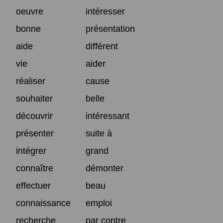
oeuvre
intéresser
bonne
présentation
aide
différent
vie
aider
réaliser
cause
souhaiter
belle
découvrir
intéressant
présenter
suite à
intégrer
grand
connaître
démonter
effectuer
beau
connaissance
emploi
recherche
par contre