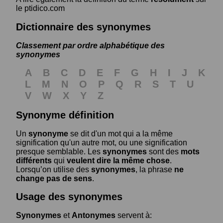
le ptidico.com
Dictionnaire des synonymes
Classement par ordre alphabétique des
synonymes
A
B
C
D
E
F
G
H
I
J
K
L
M
N
O
P
Q
R
S
T
U
V
W
X
Y
Z
Synonyme définition
Un
synonyme
se dit d'un mot qui a la même
signification qu'un autre mot, ou une signification
presque semblable. Les
synonymes
sont des
mots
différents
qui
veulent dire la même chose
.
Lorsqu’on utilise des
synonymes
, la phrase
ne
change pas de sens
.
Usage des synonymes
Synonymes
et
Antonymes
servent à: