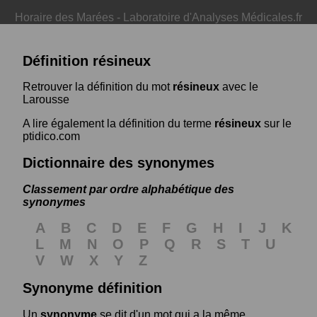
Horaire des Marées
-
Laboratoire d'Analyses Médicales.fr
Définition résineux
Retrouver la définition du mot
résineux
avec le
Larousse
A lire également la définition du terme
résineux
sur le
ptidico.com
Dictionnaire des synonymes
Classement par ordre alphabétique des
synonymes
A
B
C
D
E
F
G
H
I
J
K
L
M
N
O
P
Q
R
S
T
U
V
W
X
Y
Z
Synonyme définition
Un
synonyme
se dit d'un mot qui a la même