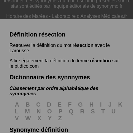
personnel. Les synonymes du mot résection présentés sur ce
site sont édités par l’équipe éditoriale de synonymo.fr
Horaire des Marées
-
Laboratoire d'Analyses Médicales.fr
Définition résection
Retrouver la définition du mot
résection
avec le
Larousse
A lire également la définition du terme
résection
sur
le ptidico.com
Dictionnaire des synonymes
Classement par ordre alphabétique des
synonymes
A
B
C
D
E
F
G
H
I
J
K
L
M
N
O
P
Q
R
S
T
U
V
W
X
Y
Z
Synonyme définition