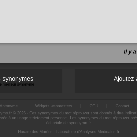
Il y
es synonymes
Ajoutez 
 le meilleur synonyme
Antonyme
Widgets webmasters
CGU
Contact
.fr © 2026 - Ces synonymes du mot réprouver sont donnés à titre indicatif. 
rvée à un usage strictement personnel. Les synonymes du mot réprouver prése
éditoriale de synonymo.fr
Horaire des Marées
-
Laboratoire d'Analyses Médicales.fr