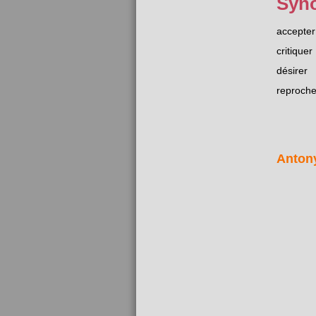
Syn
accepter
critiquer
désirer
reproche
Anton