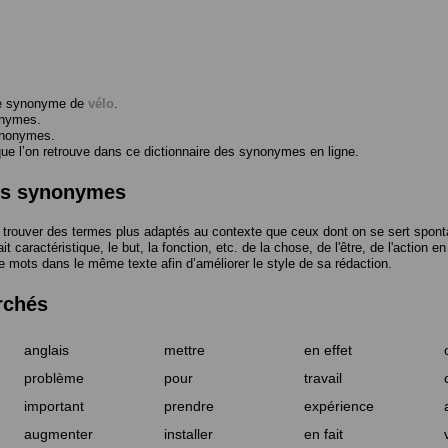
me synonyme de
vélo
.
onymes.
ynonymes.
 l’on retrouve dans ce dictionnaire des synonymes en ligne.
des synonymes
trouver des termes plus adaptés au contexte que ceux dont on se sert spont
t caractéristique, le but, la fonction, etc. de la chose, de l'être, de l'action e
e mots dans le même texte afin d’améliorer le style de sa rédaction.
rchés
anglais
mettre
en effet
problème
pour
travail
important
prendre
expérience
augmenter
installer
en fait