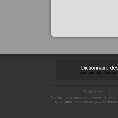
Dictionnaire d
pour vous aider à trouver
Conjugaison
Synonyme de réprouver présenté par Synonymo
synonymes réprouver est gratuite et rése