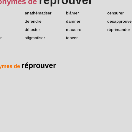
réprouver
onymes de
anathématiser
blâmer
censurer
défendre
damner
désapprouve
détester
maudire
réprimander
r
stigmatiser
tancer
réprouver
ymes de