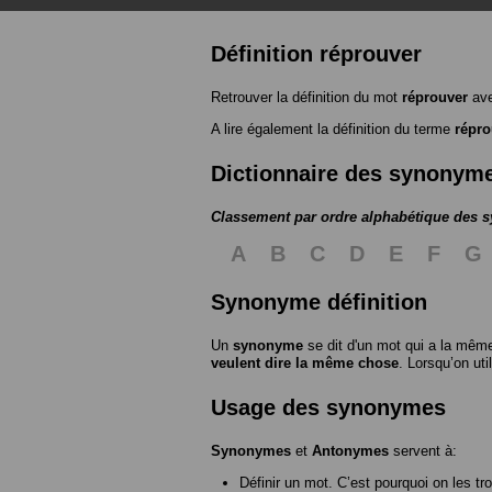
Définition réprouver
Retrouver la définition du mot
réprouver
ave
A lire également la définition du terme
répro
Dictionnaire des synonym
Classement par ordre alphabétique des
A
B
C
D
E
F
G
Synonyme définition
Un
synonyme
se dit d'un mot qui a la même
veulent dire la même chose
. Lorsqu’on ut
Usage des synonymes
Synonymes
et
Antonymes
servent à:
Définir un mot. C’est pourquoi on les tr