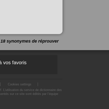
 a 18 synonymes de
réprouver
à vos favoris
Cookies settings
L'utilisation du service de dictionnaire des
ntés sur ce site sont édités par l’équipe