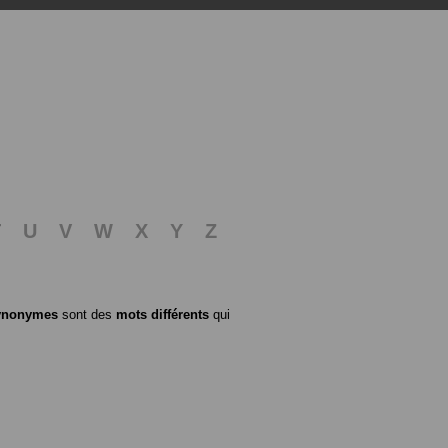
T
U
V
W
X
Y
Z
ynonymes
sont des
mots différents
qui