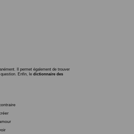
anément. Il permet également de trouver
n question. Enfin, le
dictionnaire des
contraire
créer
amour
voir