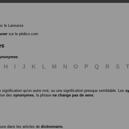
c le Larousse
uver
sur le ptidico.com
es
 synonymes
H
I
J
K
L
M
N
O
P
Q
R
S
 signification qu'un autre mot, ou une signification presque semblable. Les
s
ilise des
synonymes
, la phrase
ne change pas de sens
.
ouve dans les articles de
dictionnaire.