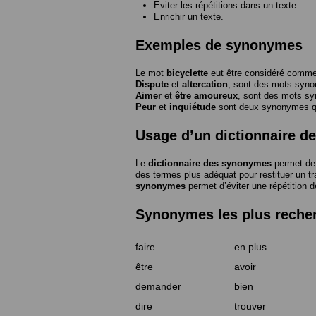
Eviter les répétitions dans un texte.
Enrichir un texte.
Exemples de synonymes
Le mot
bicyclette
eut être considéré com
Dispute
et
altercation
, sont des mots syn
Aimer
et
être amoureux
, sont des mots s
Peur
et
inquiétude
sont deux synonymes que
Usage d’un dictionnaire 
Le
dictionnaire des synonymes
permet de 
des termes plus adéquat pour restituer un trai
synonymes
permet d’éviter une répétition d
Synonymes les plus reche
faire
en plus
être
avoir
demander
bien
dire
trouver