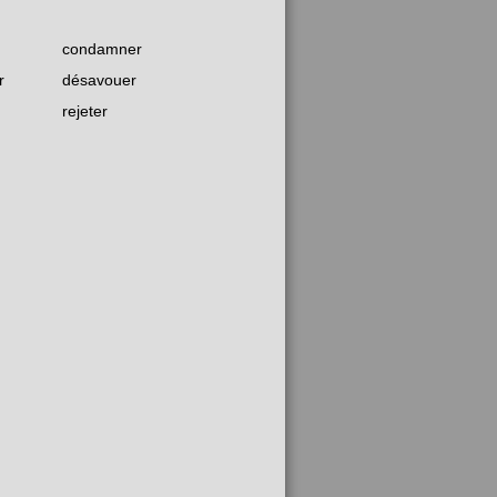
condamner
r
désavouer
rejeter