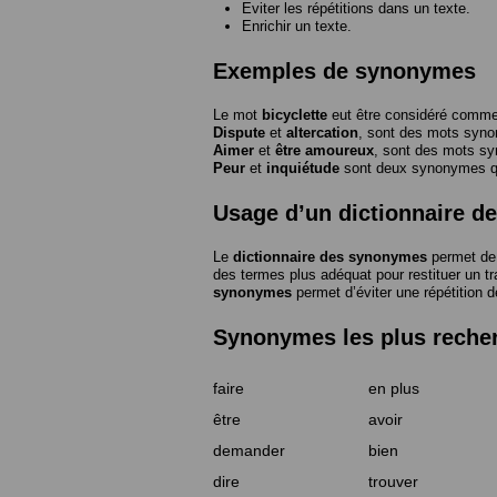
Eviter les répétitions dans un texte.
Enrichir un texte.
Exemples de synonymes
Le mot
bicyclette
eut être considéré com
Dispute
et
altercation
, sont des mots syn
Aimer
et
être amoureux
, sont des mots s
Peur
et
inquiétude
sont deux synonymes que
Usage d’un dictionnaire 
Le
dictionnaire des synonymes
permet de 
des termes plus adéquat pour restituer un trai
synonymes
permet d’éviter une répétition d
Synonymes les plus reche
faire
en plus
être
avoir
demander
bien
dire
trouver