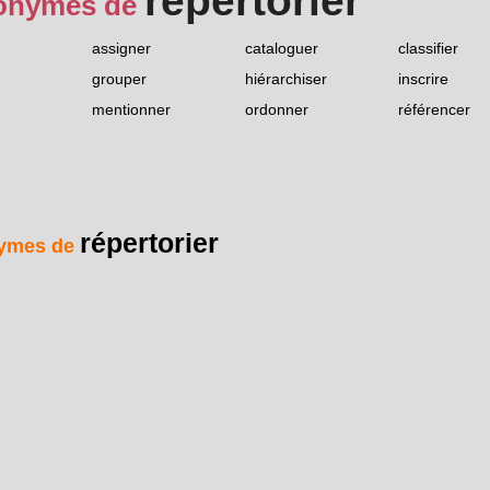
répertorier
onymes de
assigner
cataloguer
classifier
grouper
hiérarchiser
inscrire
mentionner
ordonner
référencer
répertorier
ymes de