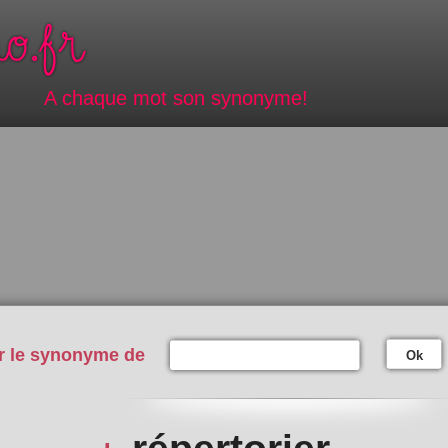
A chaque mot son synonyme!
r le synonyme de
Ok