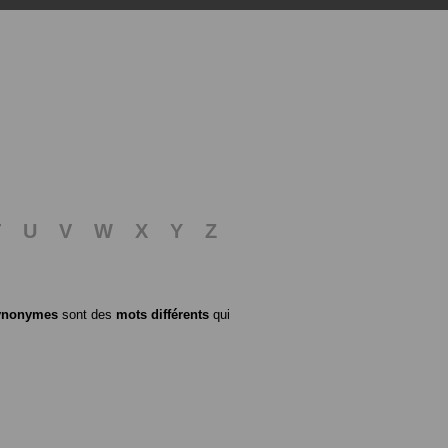
T
U
V
W
X
Y
Z
ynonymes
sont des
mots différents
qui