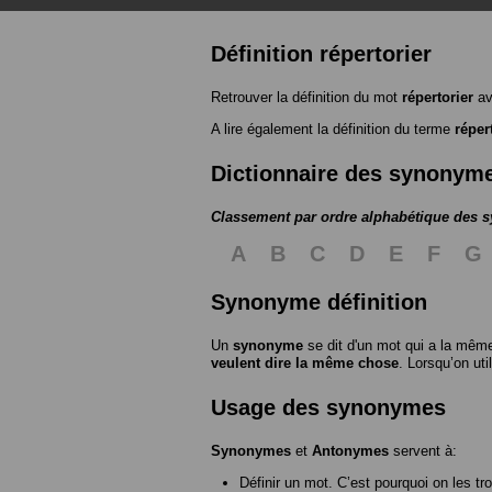
Définition répertorier
Retrouver la définition du mot
répertorier
av
A lire également la définition du terme
réper
Dictionnaire des synonym
Classement par ordre alphabétique des
A
B
C
D
E
F
G
Synonyme définition
Un
synonyme
se dit d'un mot qui a la même
veulent dire la même chose
. Lorsqu’on ut
Usage des synonymes
Synonymes
et
Antonymes
servent à:
Définir un mot. C’est pourquoi on les tr