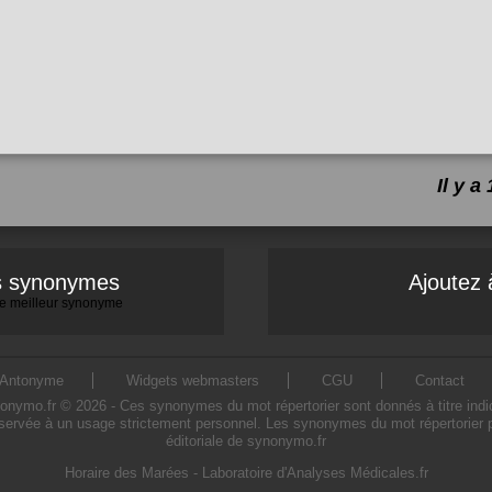
Il y 
es synonymes
Ajoutez 
 le meilleur synonyme
Antonyme
Widgets webmasters
CGU
Contact
ymo.fr © 2026 - Ces synonymes du mot répertorier sont donnés à titre indicati
éservée à un usage strictement personnel. Les synonymes du mot répertorier pr
éditoriale de synonymo.fr
Horaire des Marées
-
Laboratoire d'Analyses Médicales.fr