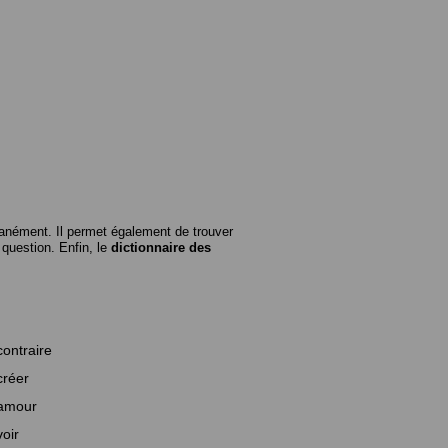
anément. Il permet également de trouver
n question. Enfin, le
dictionnaire des
contraire
créer
amour
voir