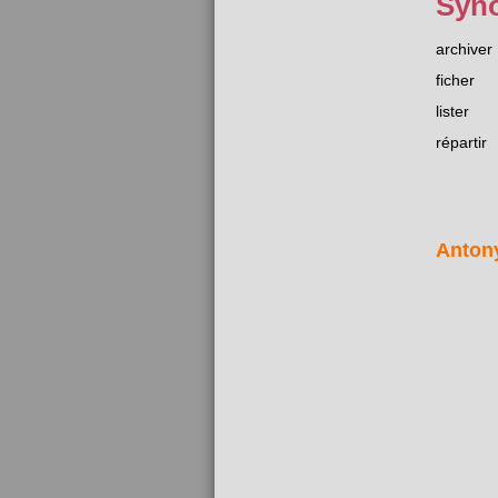
Syn
archiver
ficher
lister
répartir
Anton