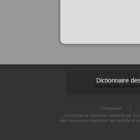
Dictionnaire d
pour vous aider à trouver
Conjugaison
Synonyme de répertorier présenté par Synon
des synonymes répertorier est gratuite et r