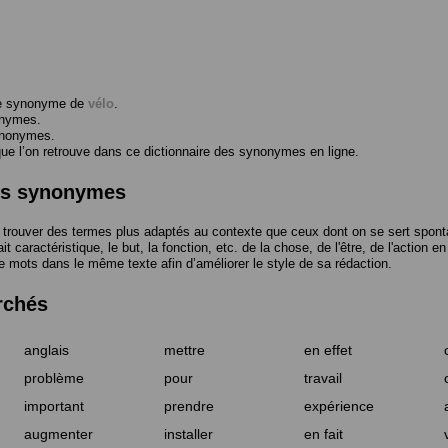
me synonyme de
vélo
.
onymes.
ynonymes.
 l’on retrouve dans ce dictionnaire des synonymes en ligne.
des synonymes
trouver des termes plus adaptés au contexte que ceux dont on se sert spont
t caractéristique, le but, la fonction, etc. de la chose, de l'être, de l'action e
e mots dans le même texte afin d’améliorer le style de sa rédaction.
rchés
anglais
mettre
en effet
problème
pour
travail
important
prendre
expérience
augmenter
installer
en fait