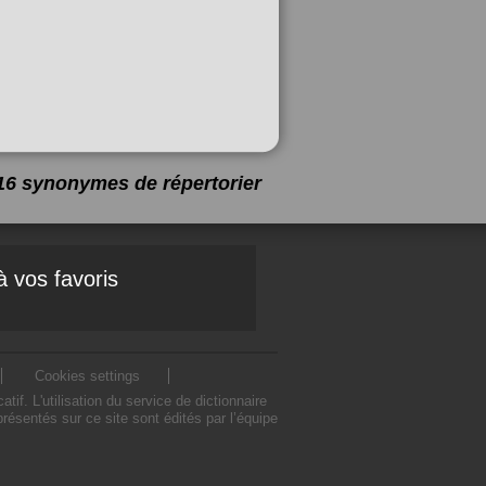
a 16 synonymes de
répertorier
à vos favoris
Cookies settings
f. L'utilisation du service de dictionnaire
ésentés sur ce site sont édités par l’équipe