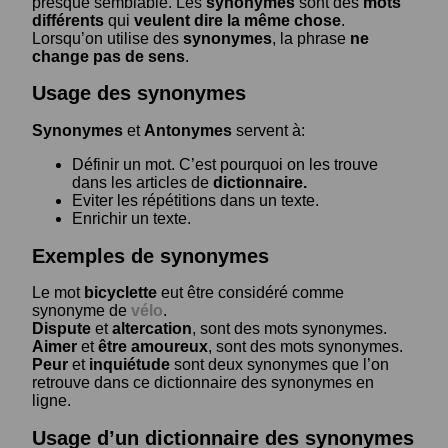
presque semblable. Les
synonymes
sont des
mots
différents
qui
veulent dire la même chose
.
Lorsqu’on utilise des
synonymes
, la phrase
ne
change pas de sens
.
Usage des synonymes
Synonymes
et
Antonymes
servent à:
Définir un mot. C’est pourquoi on les trouve
dans les articles de
dictionnaire.
Eviter les répétitions dans un texte.
Enrichir un texte.
Exemples de synonymes
Le mot
bicyclette
eut être considéré comme
synonyme de
vélo
.
Dispute
et
altercation
, sont des mots synonymes.
Aimer
et
être amoureux
, sont des mots synonymes.
Peur
et
inquiétude
sont deux synonymes que l’on
retrouve dans ce dictionnaire des synonymes en
ligne.
Usage d’un dictionnaire des synonymes