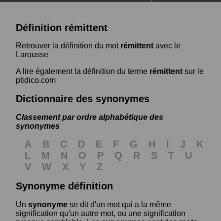
Définition rémittent
Retrouver la définition du mot
rémittent
avec le
Larousse
A lire également la définition du terme
rémittent
sur le
ptidico.com
Dictionnaire des synonymes
Classement par ordre alphabétique des
synonymes
A
B
C
D
E
F
G
H
I
J
K
L
M
N
O
P
Q
R
S
T
U
V
W
X
Y
Z
Synonyme définition
Un
synonyme
se dit d'un mot qui a la même
signification qu'un autre mot, ou une signification