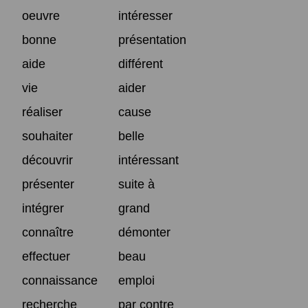
oeuvre
intéresser
bonne
présentation
aide
différent
vie
aider
réaliser
cause
souhaiter
belle
découvrir
intéressant
présenter
suite à
intégrer
grand
connaître
démonter
effectuer
beau
connaissance
emploi
recherche
par contre