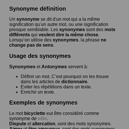
Synonyme définition
Un
synonyme
se dit d'un mot qui a la même
signification qu'un autre mot, ou une signification
presque semblable. Les
synonymes
sont des
mots
différents
qui
veulent dire la même chose
.
Lorsqu’on utilise des
synonymes
, la phrase
ne
change pas de sens
.
Usage des synonymes
Synonymes
et
Antonymes
servent à:
Définir un mot. C’est pourquoi on les trouve
dans les articles de
dictionnaire.
Eviter les répétitions dans un texte.
Enrichir un texte.
Exemples de synonymes
Le mot
bicyclette
eut être considéré comme
synonyme de
vélo
.
Dispute
et
altercation
, sont des mots synonymes.
Aimer
et
être amoureux
, sont des mots synonymes.