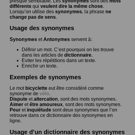
presque semblable. Les
synonymes
sont des
mots
différents
qui
veulent dire la même chose
.
Lorsqu’on utilise des
synonymes
, la phrase
ne
change pas de sens
.
Usage des synonymes
Synonymes
et
Antonymes
servent à:
Définir un mot. C’est pourquoi on les trouve
dans les articles de
dictionnaire.
Eviter les répétitions dans un texte.
Enrichir un texte.
Exemples de synonymes
Le mot
bicyclette
eut être considéré comme
synonyme de
vélo
.
Dispute
et
altercation
, sont des mots synonymes.
Aimer
et
être amoureux
, sont des mots synonymes.
Peur
et
inquiétude
sont deux synonymes que l’on
retrouve dans ce dictionnaire des synonymes en
ligne.
Usage d’un dictionnaire des synonymes