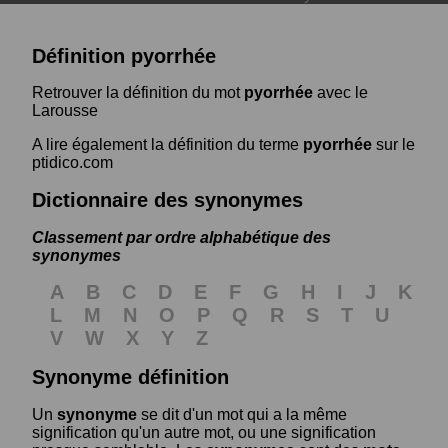
Définition pyorrhée
Retrouver la définition du mot
pyorrhée
avec le
Larousse
A lire également la définition du terme
pyorrhée
sur le
ptidico.com
Dictionnaire des synonymes
Classement par ordre alphabétique des
synonymes
A
B
C
D
E
F
G
H
I
J
K
L
M
N
O
P
Q
R
S
T
U
V
W
X
Y
Z
Synonyme définition
Un
synonyme
se dit d'un mot qui a la même
signification qu'un autre mot, ou une signification