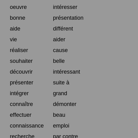
oeuvre
intéresser
bonne
présentation
aide
différent
vie
aider
réaliser
cause
souhaiter
belle
découvrir
intéressant
présenter
suite à
intégrer
grand
connaître
démonter
effectuer
beau
connaissance
emploi
recherche
par contre