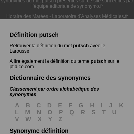
synonymes du mot putsch présentés sur ce site sont édités par
l’équipe éditoriale de synonymo.fr
Horaire des Marées
-
Laboratoire d'Analyses Médicales.fr
Définition putsch
Retrouver la définition du mot
putsch
avec le
Larousse
A lire également la définition du terme
putsch
sur le
ptidico.com
Dictionnaire des synonymes
Classement par ordre alphabétique des
synonymes
A
B
C
D
E
F
G
H
I
J
K
L
M
N
O
P
Q
R
S
T
U
V
W
X
Y
Z
Synonyme définition