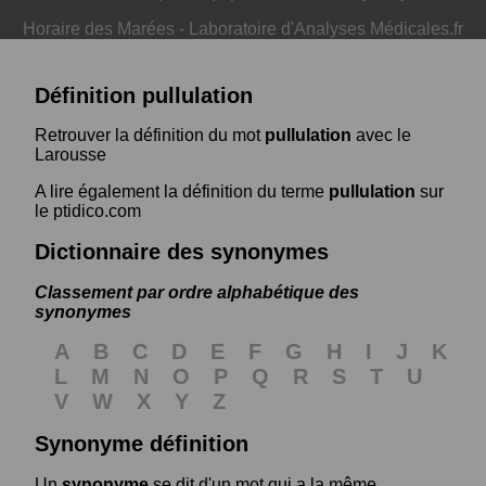
Horaire des Marées
-
Laboratoire d'Analyses Médicales.fr
Définition pullulation
Retrouver la définition du mot
pullulation
avec le
Larousse
A lire également la définition du terme
pullulation
sur
le ptidico.com
Dictionnaire des synonymes
Classement par ordre alphabétique des
synonymes
A
B
C
D
E
F
G
H
I
J
K
L
M
N
O
P
Q
R
S
T
U
V
W
X
Y
Z
Synonyme définition
Un
synonyme
se dit d'un mot qui a la même