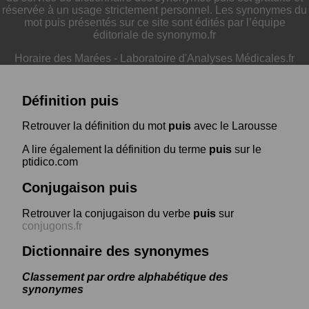
réservée à un usage strictement personnel. Les synonymes du
mot puis présentés sur ce site sont édités par l’équipe
éditoriale de synonymo.fr
Horaire des Marées
-
Laboratoire d'Analyses Médicales.fr
Définition puis
Retrouver la définition du mot
puis
avec le Larousse
A lire également la définition du terme
puis
sur le
ptidico.com
Conjugaison puis
Retrouver la conjugaison du verbe
puis
sur
conjugons.fr
Dictionnaire des synonymes
Classement par ordre alphabétique des
synonymes