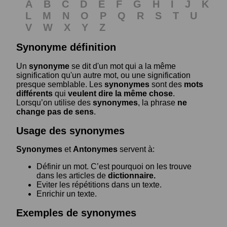
A
B
C
D
E
F
G
H
I
J
K
L
M
N
O
P
Q
R
S
T
U
V
W
X
Y
Z
Synonyme définition
Un
synonyme
se dit d'un mot qui a la même
signification qu'un autre mot, ou une signification
presque semblable. Les
synonymes
sont des
mots
différents
qui
veulent dire la même chose
.
Lorsqu’on utilise des
synonymes
, la phrase
ne
change pas de sens
.
Usage des synonymes
Synonymes
et
Antonymes
servent à:
Définir un mot. C’est pourquoi on les trouve
dans les articles de
dictionnaire.
Eviter les répétitions dans un texte.
Enrichir un texte.
Exemples de synonymes