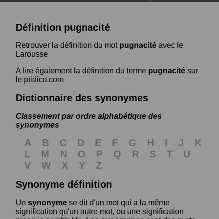
Définition pugnacité
Retrouver la définition du mot
pugnacité
avec le
Larousse
A lire également la définition du terme
pugnacité
sur
le ptidico.com
Dictionnaire des synonymes
Classement par ordre alphabétique des
synonymes
A
B
C
D
E
F
G
H
I
J
K
L
M
N
O
P
Q
R
S
T
U
V
W
X
Y
Z
Synonyme définition
Un
synonyme
se dit d'un mot qui a la même
signification qu'un autre mot, ou une signification