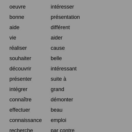
oeuvre
intéresser
bonne
présentation
aide
différent
vie
aider
réaliser
cause
souhaiter
belle
découvrir
intéressant
présenter
suite à
intégrer
grand
connaître
démonter
effectuer
beau
connaissance
emploi
recherche
par contre