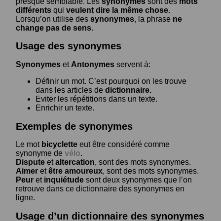
presque semblable. Les
synonymes
sont des
mots
différents
qui
veulent dire la même chose
.
Lorsqu’on utilise des
synonymes
, la phrase
ne
change pas de sens
.
Usage des synonymes
Synonymes
et
Antonymes
servent à:
Définir un mot. C’est pourquoi on les trouve
dans les articles de
dictionnaire.
Eviter les répétitions dans un texte.
Enrichir un texte.
Exemples de synonymes
Le mot
bicyclette
eut être considéré comme
synonyme de
vélo
.
Dispute
et
altercation
, sont des mots synonymes.
Aimer
et
être amoureux
, sont des mots synonymes.
Peur
et
inquiétude
sont deux synonymes que l’on
retrouve dans ce dictionnaire des synonymes en
ligne.
Usage d’un dictionnaire des synonymes