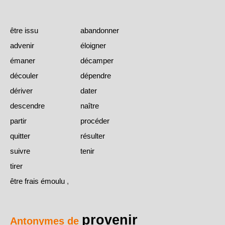
être issu
abandonner
advenir
éloigner
émaner
décamper
découler
dépendre
dériver
dater
descendre
naître
partir
procéder
quitter
résulter
suivre
tenir
tirer
être frais émoulu
,
provenir
Antonymes de