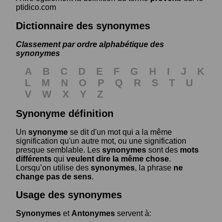
ptidico.com
Dictionnaire des synonymes
Classement par ordre alphabétique des
synonymes
A
B
C
D
E
F
G
H
I
J
K
L
M
N
O
P
Q
R
S
T
U
V
W
X
Y
Z
Synonyme définition
Un
synonyme
se dit d'un mot qui a la même
signification qu'un autre mot, ou une signification
presque semblable. Les
synonymes
sont des
mots
différents
qui
veulent dire la même chose
.
Lorsqu’on utilise des
synonymes
, la phrase
ne
change pas de sens
.
Usage des synonymes
Synonymes
et
Antonymes
servent à: