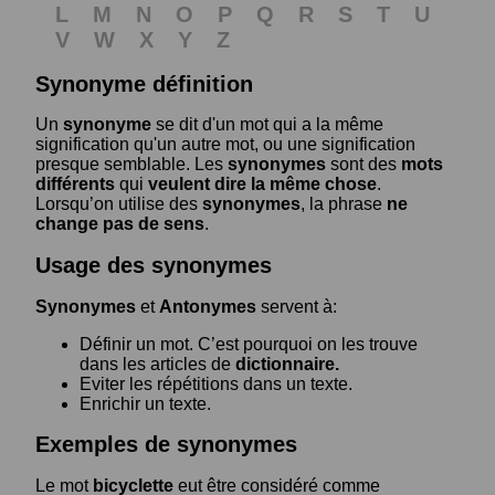
L
M
N
O
P
Q
R
S
T
U
V
W
X
Y
Z
Synonyme définition
Un
synonyme
se dit d'un mot qui a la même
signification qu'un autre mot, ou une signification
presque semblable. Les
synonymes
sont des
mots
différents
qui
veulent dire la même chose
.
Lorsqu’on utilise des
synonymes
, la phrase
ne
change pas de sens
.
Usage des synonymes
Synonymes
et
Antonymes
servent à:
Définir un mot. C’est pourquoi on les trouve
dans les articles de
dictionnaire.
Eviter les répétitions dans un texte.
Enrichir un texte.
Exemples de synonymes
Le mot
bicyclette
eut être considéré comme