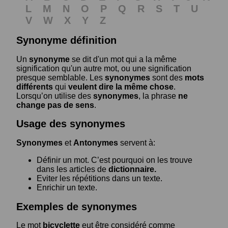
L
M
N
O
P
Q
R
S
T
U
V
W
X
Y
Z
Synonyme définition
Un
synonyme
se dit d'un mot qui a la même
signification qu'un autre mot, ou une signification
presque semblable. Les
synonymes
sont des
mots
différents
qui
veulent dire la même chose
.
Lorsqu’on utilise des
synonymes
, la phrase
ne
change pas de sens
.
Usage des synonymes
Synonymes
et
Antonymes
servent à:
Définir un mot. C’est pourquoi on les trouve
dans les articles de
dictionnaire.
Eviter les répétitions dans un texte.
Enrichir un texte.
Exemples de synonymes
Le mot
bicyclette
eut être considéré comme