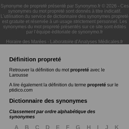
Synonyme de propreté présenté par Synonymo.fr © 2026 - Ces
synonymes du mot propreté sont donnés à titre indicatif.
L'utilisation du service de dictionnaire des synonymes propreté
est gratuite et réservée à un usage strictement personnel. Les
synonymes du mot propreté présentés sur ce site sont édités
par l’équipe éditoriale de synonymo.fr
Horaire des Marées
-
Laboratoire d'Analyses Médicales.fr
Définition propreté
Retrouver la définition du mot
propreté
avec le
Larousse
A lire également la définition du terme
propreté
sur le
ptidico.com
Dictionnaire des synonymes
Classement par ordre alphabétique des
synonymes
A
B
C
D
E
F
G
H
I
J
K