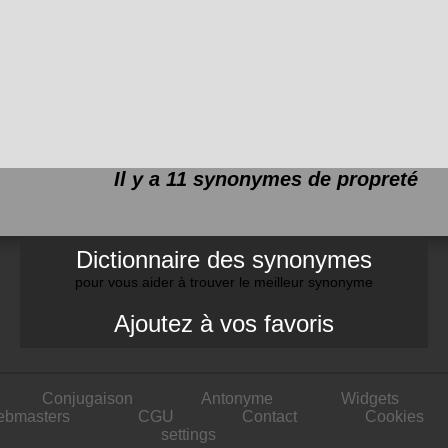
Il y a 11 synonymes de
propreté
Dictionnaire des synonymes
pour vous aider à trouver le meilleur synonyme
Ajoutez à vos favoris
Conjugaison
Antonyme
Widgets
ebmasters
CGU
Contact
Cookies
settings