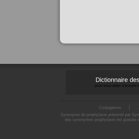
Dictionnaire d
pour vous aider à trouver
Conjugaison
Synonyme de prophylaxie présenté par Synony
des synonymes prophylaxie est gratuite e