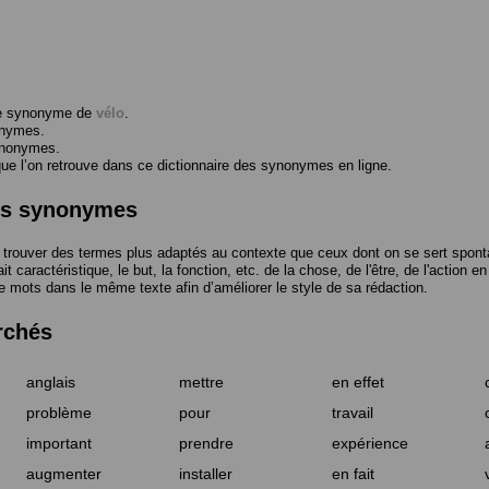
me synonyme de
vélo
.
onymes.
ynonymes.
 l’on retrouve dans ce dictionnaire des synonymes en ligne.
des synonymes
trouver des termes plus adaptés au contexte que ceux dont on se sert spont
t caractéristique, le but, la fonction, etc. de la chose, de l'être, de l'action e
e mots dans le même texte afin d’améliorer le style de sa rédaction.
rchés
anglais
mettre
en effet
problème
pour
travail
important
prendre
expérience
augmenter
installer
en fait