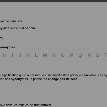
vec le Larousse
ylaxie
sur le ptidico.com
es
 synonymes
H
I
J
K
L
M
N
O
P
Q
R
S
 signification qu'un autre mot, ou une signification presque semblable. Les
s
ilise des
synonymes
, la phrase
ne change pas de sens
.
ouve dans les articles de
dictionnaire.