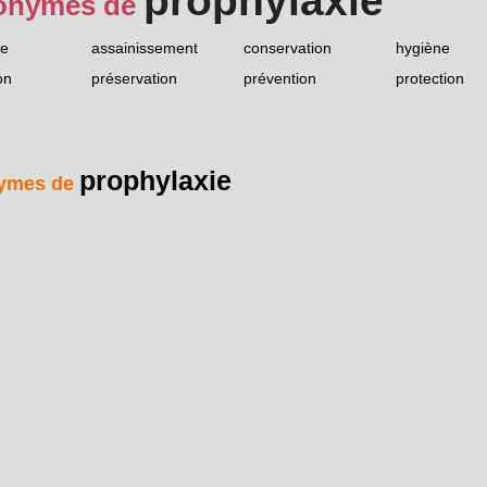
prophylaxie
onymes de
ie
assainissement
conservation
hygiène
on
préservation
prévention
protection
prophylaxie
ymes de