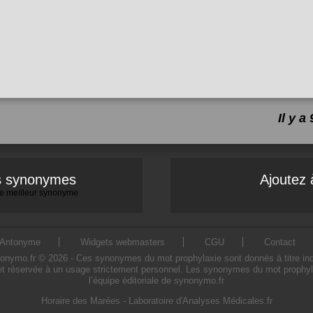
Il y 
es synonymes
Ajoutez 
 le meilleur synonyme
Antonyme
Widgets webmasters
CGU
Contact
mo.fr © 2026 - Ces synonymes du mot prophylaxie sont donnés à titre indicat
t réservée à un usage strictement personnel. Les synonymes du mot prophyla
l’équipe éditoriale de synonymo.fr
Horaire des Marées
-
Laboratoire d'Analyses Médicales.fr