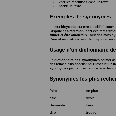
Eviter les répétitions dans un texte.
Enrichir un texte.
Exemples de synonymes
Le mot
bicyclette
eut être considéré com
Dispute
et
altercation
, sont des mots syn
Aimer
et
être amoureux
, sont des mots s
Peur
et
inquiétude
sont deux synonymes que
Usage d’un dictionnaire 
Le
dictionnaire des synonymes
permet de 
des termes plus adéquat pour restituer un trai
synonymes
permet d’éviter une répétition d
Synonymes les plus reche
faire
en plus
être
avoir
demander
bien
dire
trouver