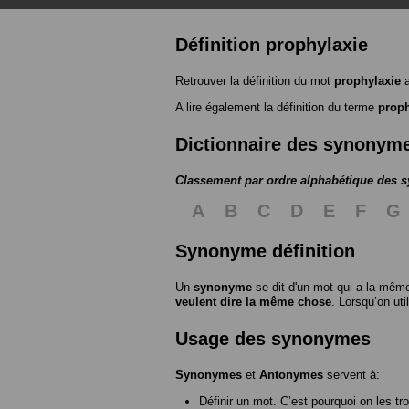
Définition prophylaxie
Retrouver la définition du mot
prophylaxie
a
A lire également la définition du terme
proph
Dictionnaire des synonym
Classement par ordre alphabétique des
A
B
C
D
E
F
G
Synonyme définition
Un
synonyme
se dit d'un mot qui a la même
veulent dire la même chose
. Lorsqu’on ut
Usage des synonymes
Synonymes
et
Antonymes
servent à:
Définir un mot. C’est pourquoi on les tr