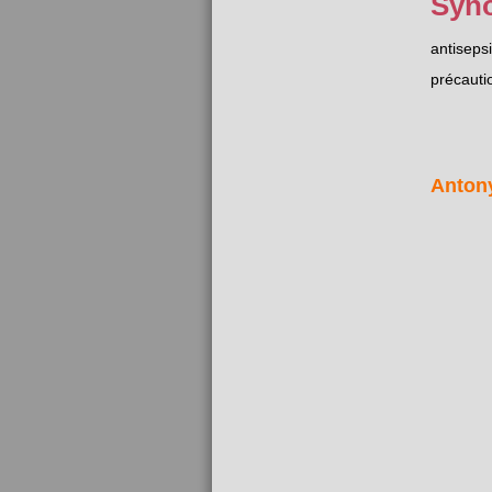
Syn
antiseps
précauti
Anton