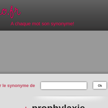
A chaque mot son synonyme!
r le synonyme de
Ok