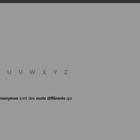
T
U
V
W
X
Y
Z
ynonymes
sont des
mots différents
qui