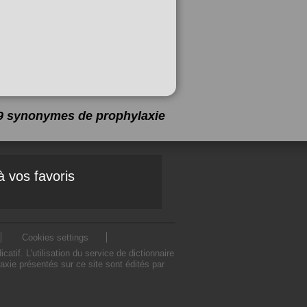
a 9 synonymes de
prophylaxie
à vos favoris
Cookies settings
if. L'utilisation du service de dictionnaire
xie présentés sur ce site sont édités par