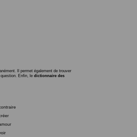
anément. Il permet également de trouver
n question. Enfin, le
dictionnaire des
contraire
créer
amour
voir