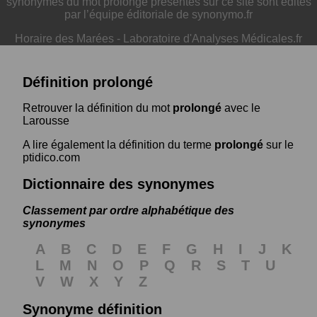
synonymes du mot prolongé présentés sur ce site sont édités
par l’équipe éditoriale de synonymo.fr
Horaire des Marées
-
Laboratoire d'Analyses Médicales.fr
Définition prolongé
Retrouver la définition du mot
prolongé
avec le
Larousse
A lire également la définition du terme
prolongé
sur le
ptidico.com
Dictionnaire des synonymes
Classement par ordre alphabétique des
synonymes
A
B
C
D
E
F
G
H
I
J
K
L
M
N
O
P
Q
R
S
T
U
V
W
X
Y
Z
Synonyme définition