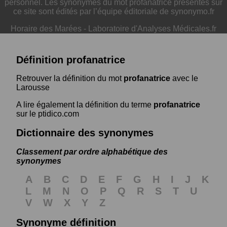
personnel. Les synonymes du mot profanatrice présentés sur
ce site sont édités par l’équipe éditoriale de synonymo.fr
Horaire des Marées
-
Laboratoire d'Analyses Médicales.fr
Définition profanatrice
Retrouver la définition du mot
profanatrice
avec le
Larousse
A lire également la définition du terme
profanatrice
sur le ptidico.com
Dictionnaire des synonymes
Classement par ordre alphabétique des
synonymes
A
B
C
D
E
F
G
H
I
J
K
L
M
N
O
P
Q
R
S
T
U
V
W
X
Y
Z
Synonyme définition