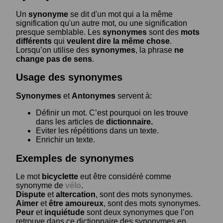
Un
synonyme
se dit d'un mot qui a la même
signification qu'un autre mot, ou une signification
presque semblable. Les
synonymes
sont des
mots
différents
qui
veulent dire la même chose
.
Lorsqu’on utilise des
synonymes
, la phrase
ne
change pas de sens
.
Usage des synonymes
Synonymes
et
Antonymes
servent à:
Définir un mot. C’est pourquoi on les trouve
dans les articles de
dictionnaire.
Eviter les répétitions dans un texte.
Enrichir un texte.
Exemples de synonymes
Le mot
bicyclette
eut être considéré comme
synonyme de
vélo
.
Dispute
et
altercation
, sont des mots synonymes.
Aimer
et
être amoureux
, sont des mots synonymes.
Peur
et
inquiétude
sont deux synonymes que l’on
retrouve dans ce dictionnaire des synonymes en