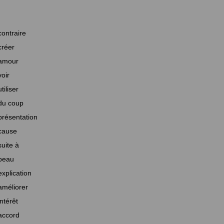
contraire
créer
amour
voir
utiliser
du coup
présentation
cause
suite à
beau
explication
améliorer
intérêt
accord