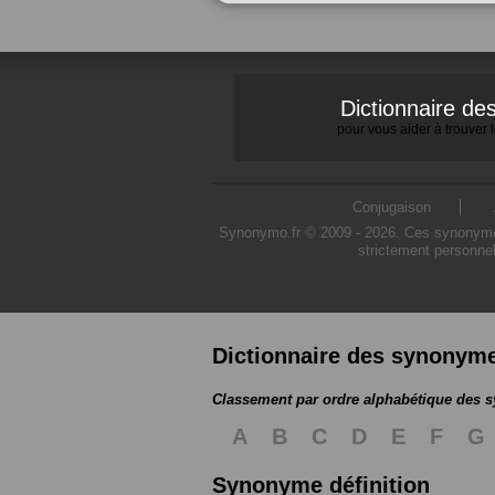
Dictionnaire d
pour vous aider à trouver
Conjugaison
Synonymo.fr © 2009 - 2026. Ces synonymes s
strictement personnel
Dictionnaire des synonym
Classement par ordre alphabétique des
A
B
C
D
E
F
G
Synonyme définition