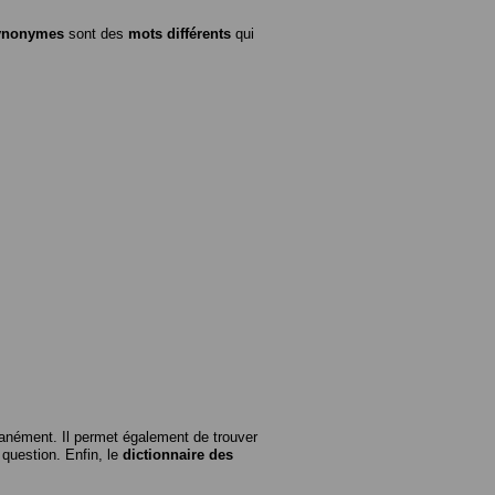
ynonymes
sont des
mots différents
qui
anément. Il permet également de trouver
n question. Enfin, le
dictionnaire des