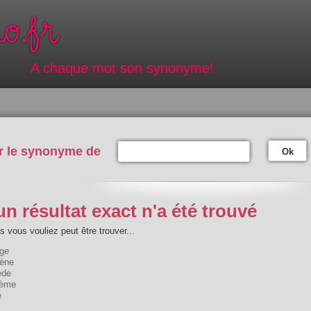
A chaque mot son synonyme!
r le synonyme de
Ok
n résultat exact n'a été trouvé
 vous vouliez peut être trouver...
ège
ène
ède
lème
e