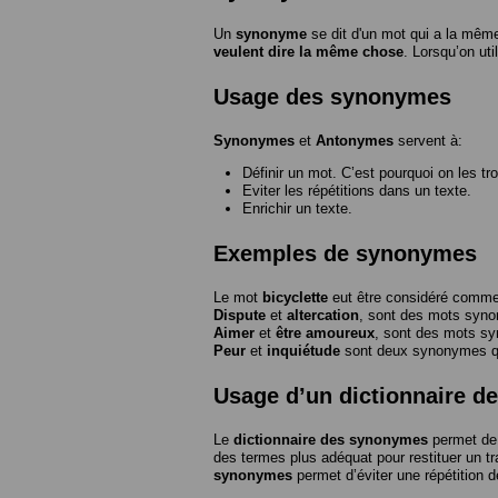
Un
synonyme
se dit d'un mot qui a la même
veulent dire la même chose
. Lorsqu’on ut
Usage des synonymes
Synonymes
et
Antonymes
servent à:
Définir un mot. C’est pourquoi on les tr
Eviter les répétitions dans un texte.
Enrichir un texte.
Exemples de synonymes
Le mot
bicyclette
eut être considéré com
Dispute
et
altercation
, sont des mots syn
Aimer
et
être amoureux
, sont des mots s
Peur
et
inquiétude
sont deux synonymes que
Usage d’un dictionnaire 
Le
dictionnaire des synonymes
permet de 
des termes plus adéquat pour restituer un trai
synonymes
permet d’éviter une répétition d