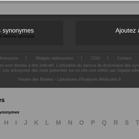
es synonymes
Ajoutez 
 le meilleur synonyme
Antonyme
Widgets webmasters
CGU
Contact
ont donnés à titre indicatif. L'utilisation du service de dictionnaire des sy
. Les antonymes des mots présentés sur ce site sont édités par l’équipe édi
Horaire des Marées
-
Laboratoire d'Analyses Médicales.fr
es
 synonymes
H
I
J
K
L
M
N
O
P
Q
R
S