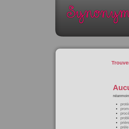
Trouve
Aucu
néanmoins
prot
prom
proc
prob
prièr
prèle