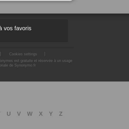
à vos favoris
Cookies settings
nonymes est gratuite et réservée à un usage
toriale de Synonymo.fr
T
U
V
W
X
Y
Z