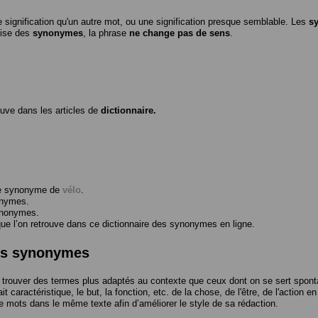
 signification qu'un autre mot, ou une signification presque semblable. Les
s
ilise des
synonymes
, la phrase
ne change pas de sens
.
ouve dans les articles de
dictionnaire.
me synonyme de
vélo
.
onymes.
ynonymes.
 l’on retrouve dans ce dictionnaire des synonymes en ligne.
des synonymes
trouver des termes plus adaptés au contexte que ceux dont on se sert spont
t caractéristique, le but, la fonction, etc. de la chose, de l'être, de l'action e
e mots dans le même texte afin d’améliorer le style de sa rédaction.