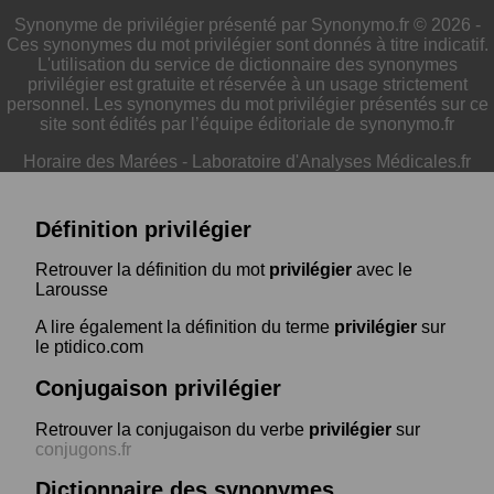
Synonyme de privilégier présenté par Synonymo.fr © 2026 -
Ces synonymes du mot privilégier sont donnés à titre indicatif.
L'utilisation du service de dictionnaire des synonymes
privilégier est gratuite et réservée à un usage strictement
personnel. Les synonymes du mot privilégier présentés sur ce
site sont édités par l’équipe éditoriale de synonymo.fr
Horaire des Marées
-
Laboratoire d'Analyses Médicales.fr
Définition privilégier
Retrouver la définition du mot
privilégier
avec le
Larousse
A lire également la définition du terme
privilégier
sur
le ptidico.com
Conjugaison privilégier
Retrouver la conjugaison du verbe
privilégier
sur
conjugons.fr
Dictionnaire des synonymes