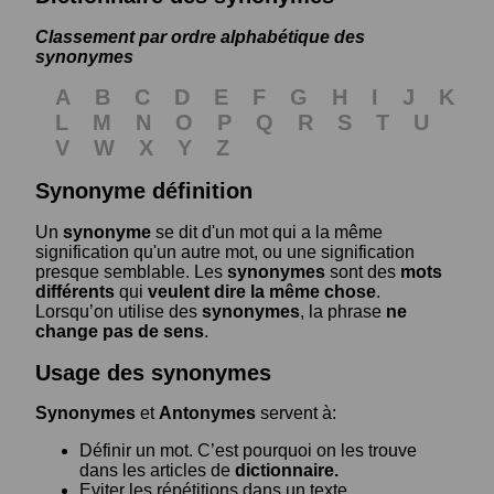
Classement par ordre alphabétique des
synonymes
A
B
C
D
E
F
G
H
I
J
K
L
M
N
O
P
Q
R
S
T
U
V
W
X
Y
Z
Synonyme définition
Un
synonyme
se dit d'un mot qui a la même
signification qu'un autre mot, ou une signification
presque semblable. Les
synonymes
sont des
mots
différents
qui
veulent dire la même chose
.
Lorsqu’on utilise des
synonymes
, la phrase
ne
change pas de sens
.
Usage des synonymes
Synonymes
et
Antonymes
servent à:
Définir un mot. C’est pourquoi on les trouve
dans les articles de
dictionnaire.
Eviter les répétitions dans un texte.