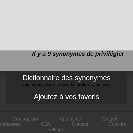
Il y a 9 synonymes de
privilégier
Dictionnaire des synonymes
pour vous aider à trouver le meilleur synonyme
Ajoutez à vos favoris
Conjugaison
Antonyme
Widgets
ebmasters
CGU
Contact
Cookies
settings