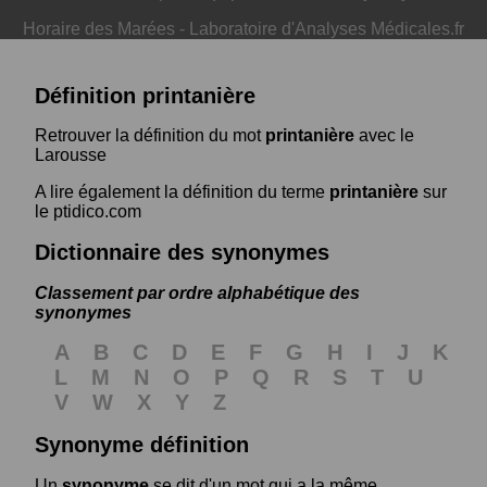
Horaire des Marées
-
Laboratoire d'Analyses Médicales.fr
Définition printanière
Retrouver la définition du mot
printanière
avec le
Larousse
A lire également la définition du terme
printanière
sur
le ptidico.com
Dictionnaire des synonymes
Classement par ordre alphabétique des
synonymes
A
B
C
D
E
F
G
H
I
J
K
L
M
N
O
P
Q
R
S
T
U
V
W
X
Y
Z
Synonyme définition
Un
synonyme
se dit d'un mot qui a la même