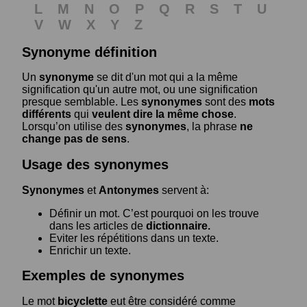
L
M
N
O
P
Q
R
S
T
U
V
W
X
Y
Z
Synonyme définition
Un
synonyme
se dit d'un mot qui a la même
signification qu'un autre mot, ou une signification
presque semblable. Les
synonymes
sont des
mots
différents
qui
veulent dire la même chose
.
Lorsqu’on utilise des
synonymes
, la phrase
ne
change pas de sens
.
Usage des synonymes
Synonymes
et
Antonymes
servent à:
Définir un mot. C’est pourquoi on les trouve
dans les articles de
dictionnaire.
Eviter les répétitions dans un texte.
Enrichir un texte.
Exemples de synonymes
Le mot
bicyclette
eut être considéré comme