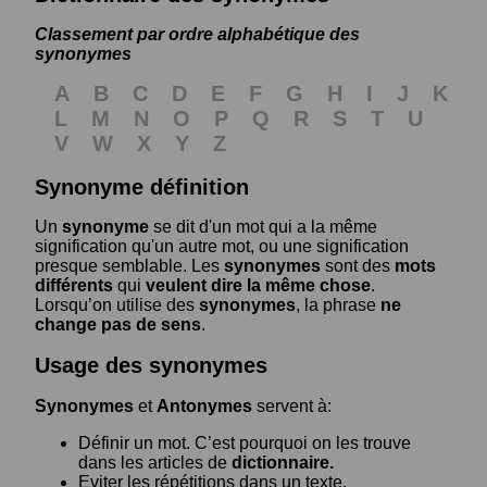
Classement par ordre alphabétique des
synonymes
A
B
C
D
E
F
G
H
I
J
K
L
M
N
O
P
Q
R
S
T
U
V
W
X
Y
Z
Synonyme définition
Un
synonyme
se dit d'un mot qui a la même
signification qu'un autre mot, ou une signification
presque semblable. Les
synonymes
sont des
mots
différents
qui
veulent dire la même chose
.
Lorsqu’on utilise des
synonymes
, la phrase
ne
change pas de sens
.
Usage des synonymes
Synonymes
et
Antonymes
servent à:
Définir un mot. C’est pourquoi on les trouve
dans les articles de
dictionnaire.
Eviter les répétitions dans un texte.