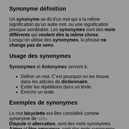
Synonyme définition
Un
synonyme
se dit d'un mot qui a la même
signification qu'un autre mot, ou une signification
presque semblable. Les
synonymes
sont des
mots
différents
qui
veulent dire la même chose
.
Lorsqu’on utilise des
synonymes
, la phrase
ne
change pas de sens
.
Usage des synonymes
Synonymes
et
Antonymes
servent à:
Définir un mot. C’est pourquoi on les trouve
dans les articles de
dictionnaire.
Eviter les répétitions dans un texte.
Enrichir un texte.
Exemples de synonymes
Le mot
bicyclette
eut être considéré comme
synonyme de
vélo
.
Dispute
et
altercation
, sont des mots synonymes.
Aimer
et
être amoureux
, sont des mots synonymes.