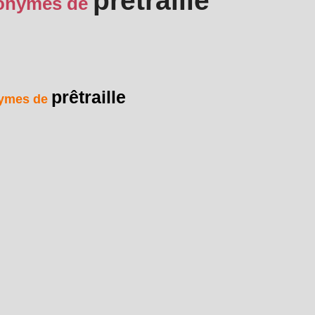
prêtraille
onymes de
prêtraille
ymes de