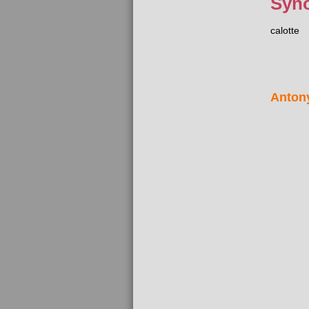
Syn
calotte
Anton