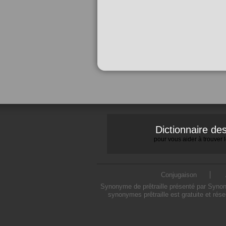
Dictionnaire d
pour vous aider à trouver
Conjugaison
Synonyme de prêtraille présenté par Synonym
synonymes prêtraille est gratuite et rés