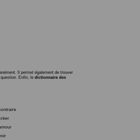
anément. Il permet également de trouver
n question. Enfin, le
dictionnaire des
contraire
créer
amour
voir