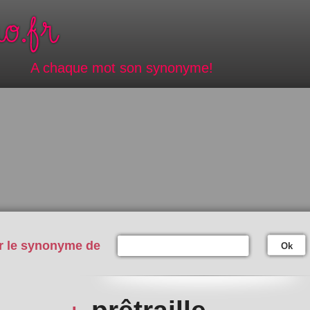
A chaque mot son synonyme!
r le synonyme de
Ok