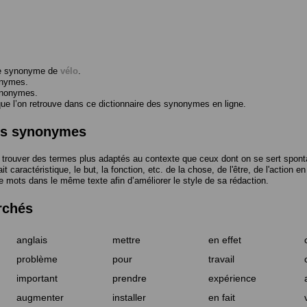
me synonyme de
vélo
.
onymes.
ynonymes.
 l’on retrouve dans ce dictionnaire des synonymes en ligne.
des synonymes
trouver des termes plus adaptés au contexte que ceux dont on se sert spont
t caractéristique, le but, la fonction, etc. de la chose, de l'être, de l'action e
e mots dans le même texte afin d’améliorer le style de sa rédaction.
rchés
anglais
mettre
en effet
problème
pour
travail
important
prendre
expérience
augmenter
installer
en fait