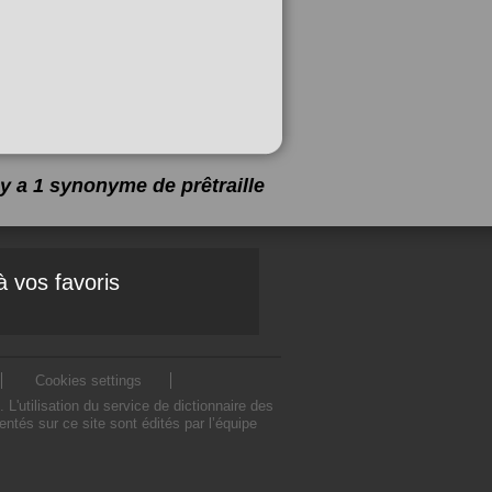
l y a 1 synonyme de
prêtraille
à vos favoris
Cookies settings
L'utilisation du service de dictionnaire des
ntés sur ce site sont édités par l’équipe