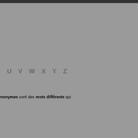
T
U
V
W
X
Y
Z
ynonymes
sont des
mots différents
qui