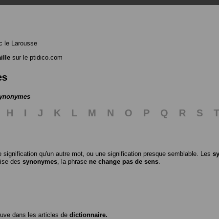
 le Larousse
ille
sur le ptidico.com
es
 synonymes
H
I
J
K
L
M
N
O
P
Q
R
S
 signification qu'un autre mot, ou une signification presque semblable. Les
s
ilise des
synonymes
, la phrase
ne change pas de sens
.
ouve dans les articles de
dictionnaire.