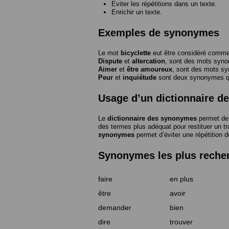
Eviter les répétitions dans un texte.
Enrichir un texte.
Exemples de synonymes
Le mot
bicyclette
eut être considéré com
Dispute
et
altercation
, sont des mots syn
Aimer
et
être amoureux
, sont des mots s
Peur
et
inquiétude
sont deux synonymes que
Usage d’un dictionnaire 
Le
dictionnaire des synonymes
permet de 
des termes plus adéquat pour restituer un trai
synonymes
permet d’éviter une répétition d
Synonymes les plus reche
faire
en plus
être
avoir
demander
bien
dire
trouver