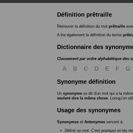
Définition prêtraille
Retrouver la définition du mot
prêtraille
avec
A lire également la définition du terme
prêtra
Dictionnaire des synonym
Classement par ordre alphabétique des
A
B
C
D
E
F
G
Synonyme définition
Un
synonyme
se dit d'un mot qui a la même
veulent dire la même chose
. Lorsqu’on ut
Usage des synonymes
Synonymes
et
Antonymes
servent à:
Définir un mot. C’est pourquoi on les tr