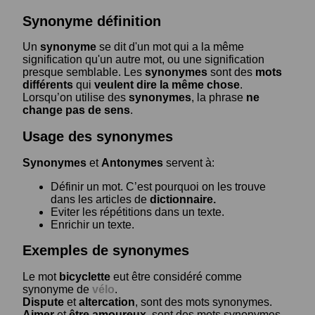
Synonyme définition
Un
synonyme
se dit d'un mot qui a la même
signification qu'un autre mot, ou une signification
presque semblable. Les
synonymes
sont des
mots
différents
qui
veulent dire la même chose
.
Lorsqu’on utilise des
synonymes
, la phrase
ne
change pas de sens
.
Usage des synonymes
Synonymes
et
Antonymes
servent à:
Définir un mot. C’est pourquoi on les trouve
dans les articles de
dictionnaire.
Eviter les répétitions dans un texte.
Enrichir un texte.
Exemples de synonymes
Le mot
bicyclette
eut être considéré comme
synonyme de
vélo
.
Dispute
et
altercation
, sont des mots synonymes.
Aimer
et
être amoureux
, sont des mots synonymes.