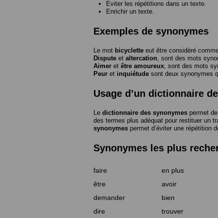
Eviter les répétitions dans un texte.
Enrichir un texte.
Exemples de synonymes
Le mot
bicyclette
eut être considéré com
Dispute
et
altercation
, sont des mots syn
Aimer
et
être amoureux
, sont des mots s
Peur
et
inquiétude
sont deux synonymes que
Usage d’un dictionnaire 
Le
dictionnaire des synonymes
permet de 
des termes plus adéquat pour restituer un trai
synonymes
permet d’éviter une répétition d
Synonymes les plus reche
faire
en plus
être
avoir
demander
bien
dire
trouver