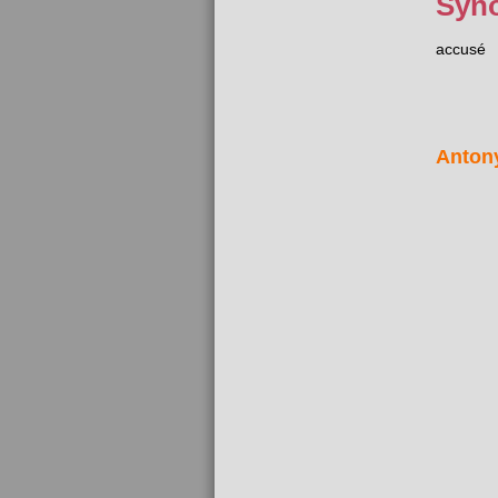
Syn
accusé
Anton