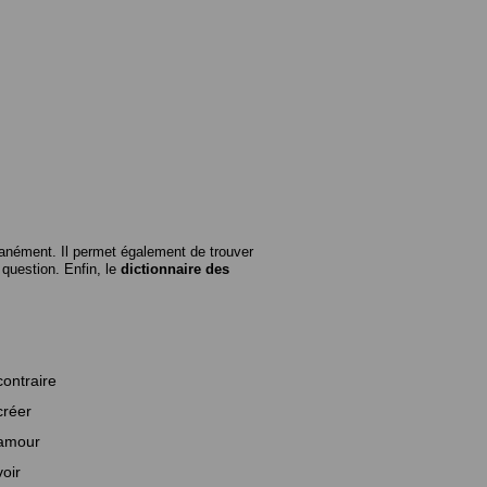
anément. Il permet également de trouver
n question. Enfin, le
dictionnaire des
contraire
créer
amour
voir