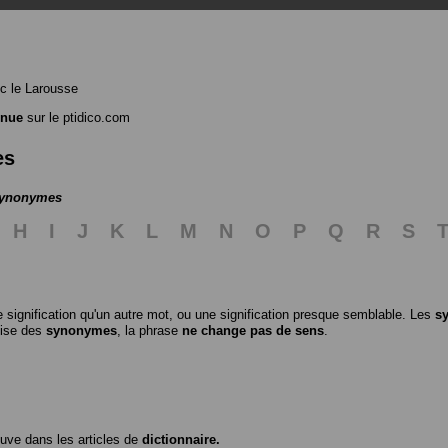
c le Larousse
enue
sur le ptidico.com
es
 synonymes
H
I
J
K
L
M
N
O
P
Q
R
S
 signification qu'un autre mot, ou une signification presque semblable. Les
s
ilise des
synonymes
, la phrase
ne change pas de sens
.
ouve dans les articles de
dictionnaire.