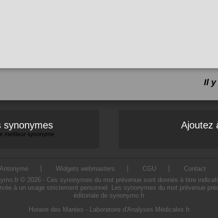
Il 
es synonymes
Ajoutez 
 le meilleur synonyme
Antonyme
Widgets webmasters
CGU
Contact
.fr © 2026 - Ces synonymes du mot prévenue sont donnés à titre indicatif. L
rvée à un usage strictement personnel. Les synonymes du mot prévenue présen
éditoriale de synonymo.fr
Horaire des Marées
-
Laboratoire d'Analyses Médicales.fr