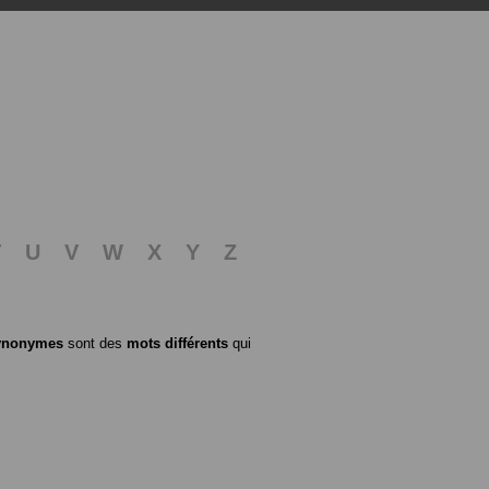
T
U
V
W
X
Y
Z
ynonymes
sont des
mots différents
qui