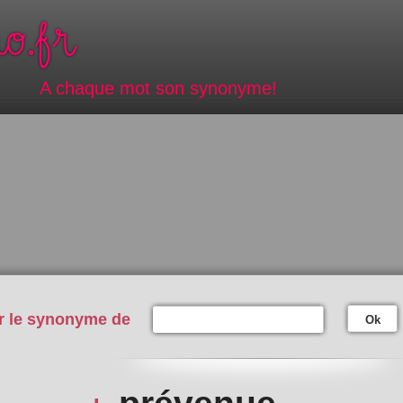
A chaque mot son synonyme!
r le synonyme de
Ok