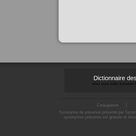
Dictionnaire d
pour vous aider à trouver
Conjugaison
Synonyme de prévenue présenté par Synonymo
synonymes prévenue est gratuite et rése