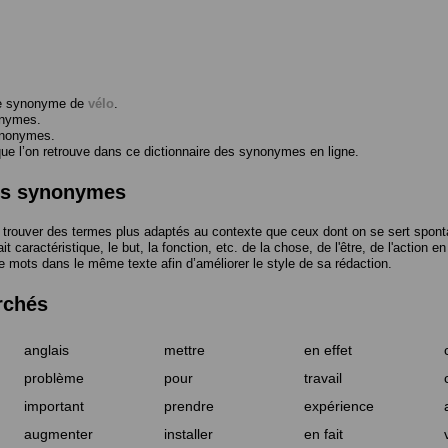
me synonyme de
vélo
.
onymes.
ynonymes.
 l’on retrouve dans ce dictionnaire des synonymes en ligne.
des synonymes
trouver des termes plus adaptés au contexte que ceux dont on se sert spont
t caractéristique, le but, la fonction, etc. de la chose, de l'être, de l'action e
e mots dans le même texte afin d’améliorer le style de sa rédaction.
rchés
anglais
mettre
en effet
problème
pour
travail
important
prendre
expérience
augmenter
installer
en fait