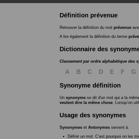
Définition prévenue
Retrouver la définition du mot
prévenue
ave
A lire également la définition du terme
prév
Dictionnaire des synonym
Classement par ordre alphabétique des
A
B
C
D
E
F
G
Synonyme définition
Un
synonyme
se dit d'un mot qui a la même
veulent dire la même chose
. Lorsqu’on ut
Usage des synonymes
Synonymes
et
Antonymes
servent à:
Définir un mot. C’est pourquoi on les tr