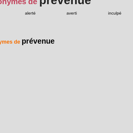
prévenue
onymes de
alerté
averti
inculpé
prévenue
ymes de