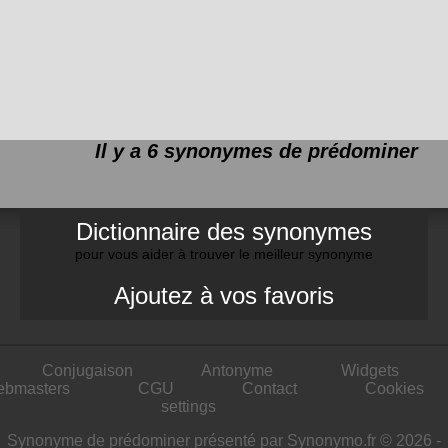
Il y a 6 synonymes de
prédominer
Dictionnaire des synonymes
pour vous aider à trouver le meilleur synonyme
Ajoutez à vos favoris
Conjugaison
Antonyme
Widgets
ebmasters
CGU
Contact
Cookies
settings
Synonyme de prédominer présenté par Synonymo.fr © 2026 -