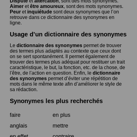
Dispute
et
altercation
, sont des mots synonymes.
Aimer
et
être amoureux
, sont des mots synonymes.
Peur
et
inquiétude
sont deux synonymes que l’on
retrouve dans ce dictionnaire des synonymes en
ligne.
Usage d’un dictionnaire des synonymes
Le
dictionnaire des synonymes
permet de trouver
des termes plus adaptés au contexte que ceux dont
on se sert spontanément. Il permet également de
trouver des termes plus adéquat pour restituer un trait
caractéristique, le but, la fonction, etc. de la chose, de
l'être, de l'action en question. Enfin, le
dictionnaire
des synonymes
permet d’éviter une répétition de
mots dans le même texte afin d’améliorer le style de
sa rédaction.
Synonymes les plus recherchés
faire
en plus
anglais
mettre
en effet
contraire