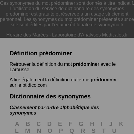
Ces synonymes du mot prédominer sont donnés à titre indicatif.
L'utilisation du service de dictionnaire des synonymes
prédominer est gratuite et réservée à un usage strictement
personnel. Les synonymes du mot prédominer présentés sur ce
site sont édités par l’équipe éditoriale de synonymo.fr
Horaire des Marées
-
Laboratoire d'Analyses Médicales.fr
Définition prédominer
Retrouver la définition du mot
prédominer
avec le
Larousse
A lire également la définition du terme
prédominer
sur le ptidico.com
Dictionnaire des synonymes
Classement par ordre alphabétique des
synonymes
A
B
C
D
E
F
G
H
I
J
K
L
M
N
O
P
Q
R
S
T
U