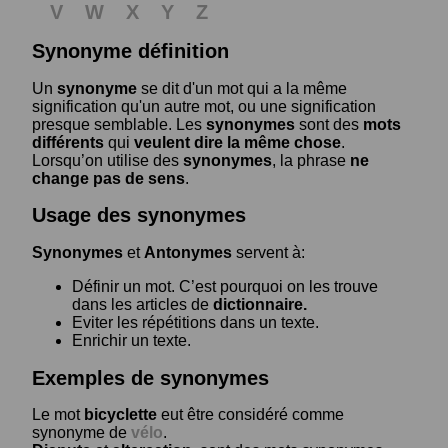
V
W
X
Y
Z
Synonyme définition
Un
synonyme
se dit d'un mot qui a la même
signification qu'un autre mot, ou une signification
presque semblable. Les
synonymes
sont des
mots
différents
qui
veulent dire la même chose
.
Lorsqu’on utilise des
synonymes
, la phrase
ne
change pas de sens
.
Usage des synonymes
Synonymes
et
Antonymes
servent à:
Définir un mot. C’est pourquoi on les trouve
dans les articles de
dictionnaire.
Eviter les répétitions dans un texte.
Enrichir un texte.
Exemples de synonymes
Le mot
bicyclette
eut être considéré comme
synonyme de
vélo
.