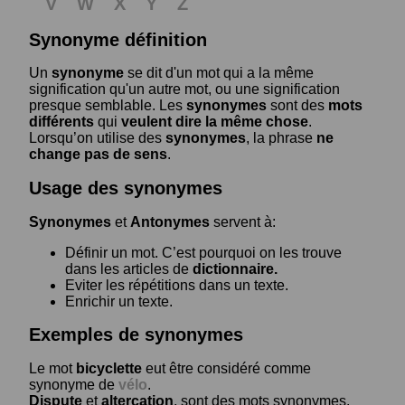
V
W
X
Y
Z
Synonyme définition
Un
synonyme
se dit d'un mot qui a la même
signification qu'un autre mot, ou une signification
presque semblable. Les
synonymes
sont des
mots
différents
qui
veulent dire la même chose
.
Lorsqu’on utilise des
synonymes
, la phrase
ne
change pas de sens
.
Usage des synonymes
Synonymes
et
Antonymes
servent à:
Définir un mot. C’est pourquoi on les trouve
dans les articles de
dictionnaire.
Eviter les répétitions dans un texte.
Enrichir un texte.
Exemples de synonymes
Le mot
bicyclette
eut être considéré comme
synonyme de
vélo
.
Dispute
et
altercation
, sont des mots synonymes.