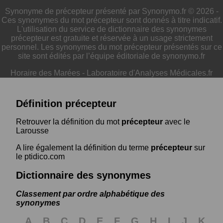
Synonyme de précepteur présenté par Synonymo.fr © 2026 -
Ces synonymes du mot précepteur sont donnés à titre indicatif.
L'utilisation du service de dictionnaire des synonymes
précepteur est gratuite et réservée à un usage strictement
personnel. Les synonymes du mot précepteur présentés sur ce
site sont édités par l’équipe éditoriale de synonymo.fr
Horaire des Marées
-
Laboratoire d'Analyses Médicales.fr
Définition précepteur
Retrouver la définition du mot
précepteur
avec le
Larousse
A lire également la définition du terme
précepteur
sur
le ptidico.com
Dictionnaire des synonymes
Classement par ordre alphabétique des
synonymes
A
B
C
D
E
F
G
H
I
J
K