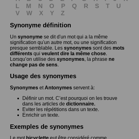
L
M
N
O
P
Q
R
S
T
U
V
W
X
Y
Z
Synonyme définition
Un
synonyme
se dit d'un mot qui a la même
signification qu'un autre mot, ou une signification
presque semblable. Les
synonymes
sont des
mots
différents
qui
veulent dire la même chose
.
Lorsqu’on utilise des
synonymes
, la phrase
ne
change pas de sens
.
Usage des synonymes
Synonymes
et
Antonymes
servent à:
Définir un mot. C’est pourquoi on les trouve
dans les articles de
dictionnaire.
Eviter les répétitions dans un texte.
Enrichir un texte.
Exemples de synonymes
Le mot
bicyclette
eut être considéré comme