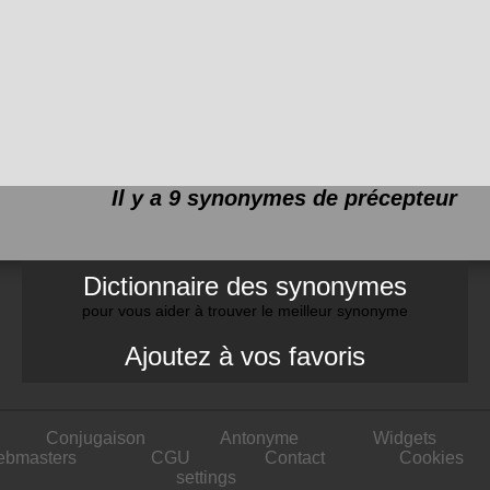
Il y a 9 synonymes de
précepteur
Dictionnaire des synonymes
pour vous aider à trouver le meilleur synonyme
Ajoutez à vos favoris
Conjugaison
Antonyme
Widgets
ebmasters
CGU
Contact
Cookies
settings