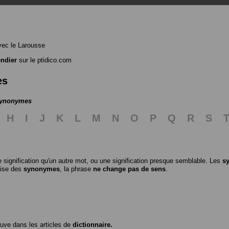
ec le Larousse
ndier
sur le ptidico.com
es
 synonymes
H
I
J
K
L
M
N
O
P
Q
R
S
 signification qu'un autre mot, ou une signification presque semblable. Les
s
ilise des
synonymes
, la phrase
ne change pas de sens
.
ouve dans les articles de
dictionnaire.