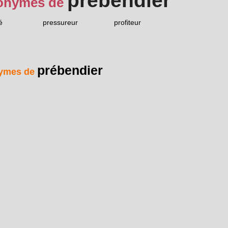
prébendier
onymes de
é
pressureur
profiteur
prébendier
ymes de