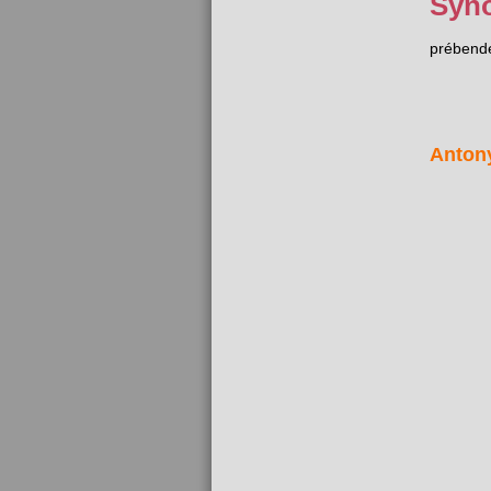
Syn
prébend
Anton