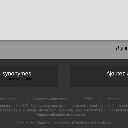
Il y
es synonymes
Ajoutez 
 le meilleur synonyme
Antonyme
Widgets webmasters
CGU
Contact
ymo.fr © 2026 - Ces synonymes du mot prébendier sont donnés à titre indicatif
t réservée à un usage strictement personnel. Les synonymes du mot prébendi
l’équipe éditoriale de synonymo.fr
Horaire des Marées
-
Laboratoire d'Analyses Médicales.fr