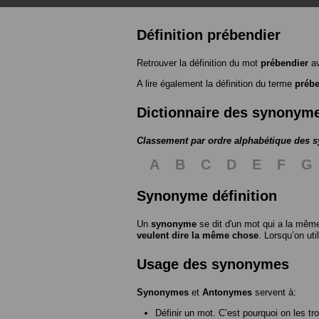
Définition prébendier
Retrouver la définition du mot
prébendier
av
A lire également la définition du terme
prébe
Dictionnaire des synonym
Classement par ordre alphabétique des
A
B
C
D
E
F
G
Synonyme définition
Un
synonyme
se dit d'un mot qui a la même
veulent dire la même chose
. Lorsqu’on ut
Usage des synonymes
Synonymes
et
Antonymes
servent à:
Définir un mot. C’est pourquoi on les tr