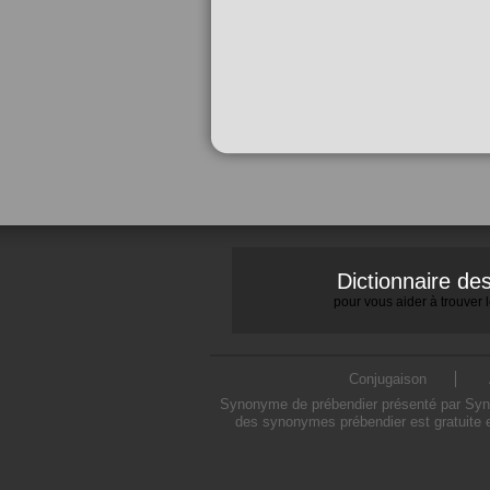
Dictionnaire d
pour vous aider à trouver
Conjugaison
Synonyme de prébendier présenté par Synon
des synonymes prébendier est gratuite e