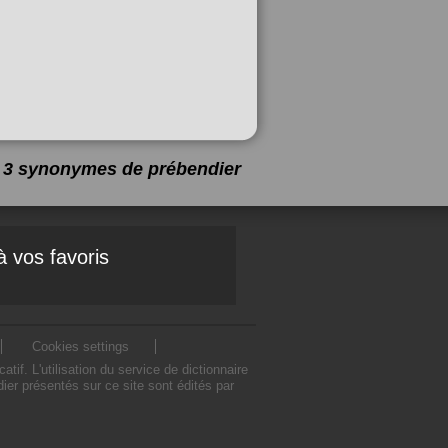
 a 3 synonymes de
prébendier
à vos favoris
Cookies settings
. L'utilisation du service de dictionnaire
er présentés sur ce site sont édités par