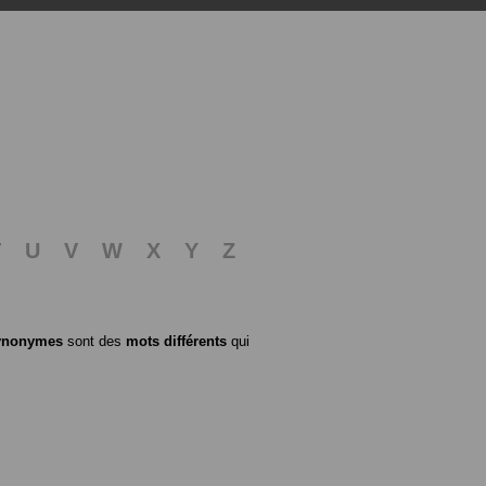
T
U
V
W
X
Y
Z
ynonymes
sont des
mots différents
qui