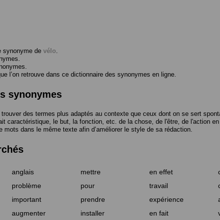
me synonyme de
vélo
.
onymes.
ynonymes.
 l’on retrouve dans ce dictionnaire des synonymes en ligne.
des synonymes
trouver des termes plus adaptés au contexte que ceux dont on se sert spont
t caractéristique, le but, la fonction, etc. de la chose, de l'être, de l'action e
e mots dans le même texte afin d’améliorer le style de sa rédaction.
rchés
anglais
mettre
en effet
problème
pour
travail
important
prendre
expérience
augmenter
installer
en fait