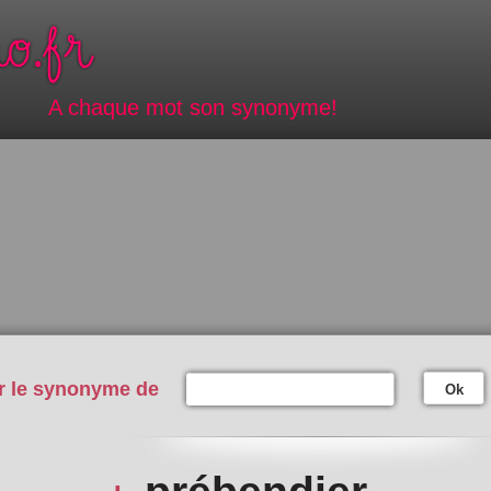
A chaque mot son synonyme!
r le synonyme de
Ok