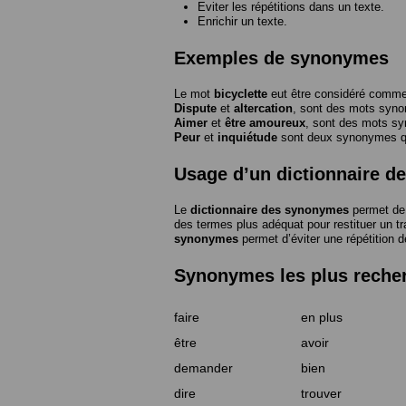
Eviter les répétitions dans un texte.
Enrichir un texte.
Exemples de synonymes
Le mot
bicyclette
eut être considéré com
Dispute
et
altercation
, sont des mots syn
Aimer
et
être amoureux
, sont des mots s
Peur
et
inquiétude
sont deux synonymes que
Usage d’un dictionnaire 
Le
dictionnaire des synonymes
permet de 
des termes plus adéquat pour restituer un trai
synonymes
permet d’éviter une répétition d
Synonymes les plus reche
faire
en plus
être
avoir
demander
bien
dire
trouver