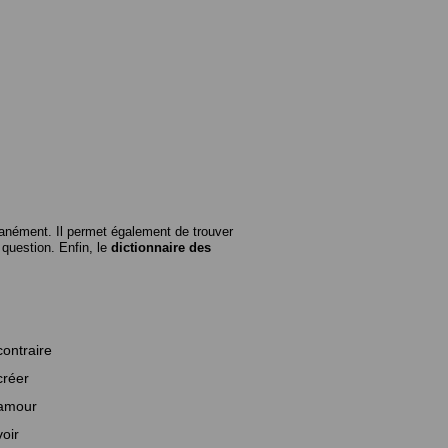
anément. Il permet également de trouver
n question. Enfin, le
dictionnaire des
contraire
créer
amour
voir