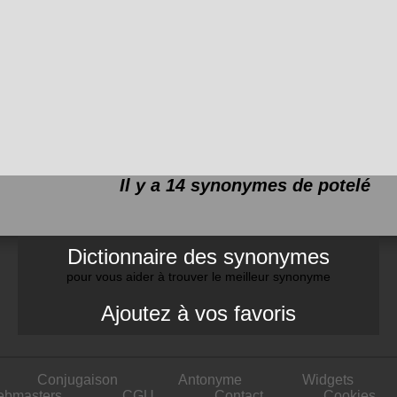
Il y a 14 synonymes de
potelé
Dictionnaire des synonymes
pour vous aider à trouver le meilleur synonyme
Ajoutez à vos favoris
Conjugaison
Antonyme
Widgets
ebmasters
CGU
Contact
Cookies