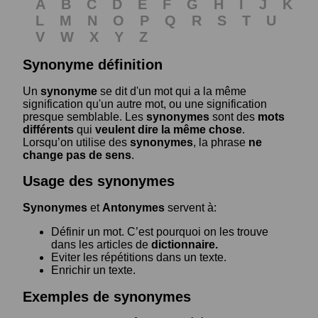
A
B
C
D
E
F
G
H
I
J
K
L
M
N
O
P
Q
R
S
T
U
V
W
X
Y
Z
Synonyme définition
Un
synonyme
se dit d'un mot qui a la même
signification qu'un autre mot, ou une signification
presque semblable. Les
synonymes
sont des
mots
différents
qui
veulent dire la même chose
.
Lorsqu’on utilise des
synonymes
, la phrase
ne
change pas de sens
.
Usage des synonymes
Synonymes
et
Antonymes
servent à:
Définir un mot. C’est pourquoi on les trouve
dans les articles de
dictionnaire.
Eviter les répétitions dans un texte.
Enrichir un texte.
Exemples de synonymes