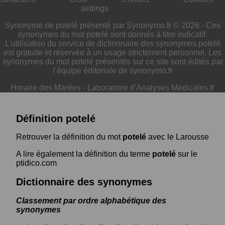
settings
Synonyme de potelé présenté par Synonymo.fr © 2026 - Ces
synonymes du mot potelé sont donnés à titre indicatif.
L'utilisation du service de dictionnaire des synonymes potelé
est gratuite et réservée à un usage strictement personnel. Les
synonymes du mot potelé présentés sur ce site sont édités par
l’équipe éditoriale de synonymo.fr
Horaire des Marées
-
Laboratoire d'Analyses Médicales.fr
Définition potelé
Retrouver la définition du mot
potelé
avec le Larousse
A lire également la définition du terme
potelé
sur le
ptidico.com
Dictionnaire des synonymes
Classement par ordre alphabétique des
synonymes