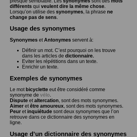
presque semblable. Les
synonymes
sont des
mots
différents
qui
veulent dire la même chose
.
Lorsqu’on utilise des
synonymes
, la phrase
ne
change pas de sens
.
Usage des synonymes
Synonymes
et
Antonymes
servent à:
Définir un mot. C’est pourquoi on les trouve
dans les articles de
dictionnaire.
Eviter les répétitions dans un texte.
Enrichir un texte.
Exemples de synonymes
Le mot
bicyclette
eut être considéré comme
synonyme de
vélo
.
Dispute
et
altercation
, sont des mots synonymes.
Aimer
et
être amoureux
, sont des mots synonymes.
Peur
et
inquiétude
sont deux synonymes que l’on
retrouve dans ce dictionnaire des synonymes en
ligne.
Usage d’un dictionnaire des synonymes