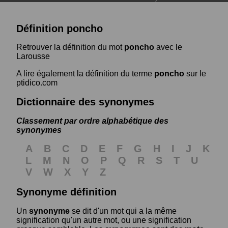
Définition poncho
Retrouver la définition du mot
poncho
avec le
Larousse
A lire également la définition du terme
poncho
sur le
ptidico.com
Dictionnaire des synonymes
Classement par ordre alphabétique des
synonymes
A
B
C
D
E
F
G
H
I
J
K
L
M
N
O
P
Q
R
S
T
U
V
W
X
Y
Z
Synonyme définition
Un
synonyme
se dit d'un mot qui a la même
signification qu'un autre mot, ou une signification