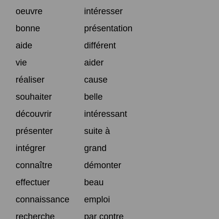
oeuvre
intéresser
bonne
présentation
aide
différent
vie
aider
réaliser
cause
souhaiter
belle
découvrir
intéressant
présenter
suite à
intégrer
grand
connaître
démonter
effectuer
beau
connaissance
emploi
recherche
par contre