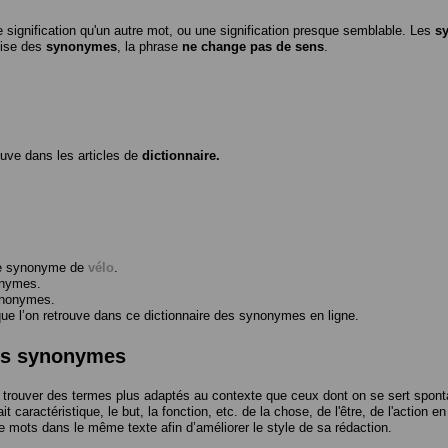
 signification qu'un autre mot, ou une signification presque semblable. Les
s
ilise des
synonymes
, la phrase
ne change pas de sens
.
ouve dans les articles de
dictionnaire.
me synonyme de
vélo
.
onymes.
ynonymes.
 l’on retrouve dans ce dictionnaire des synonymes en ligne.
des synonymes
trouver des termes plus adaptés au contexte que ceux dont on se sert spont
t caractéristique, le but, la fonction, etc. de la chose, de l'être, de l'action e
e mots dans le même texte afin d’améliorer le style de sa rédaction.