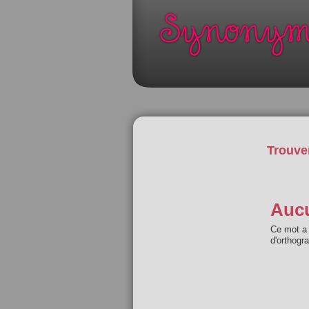
Trouve
Aucu
Ce mot a 
d'orthogr