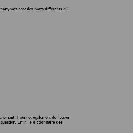
ynonymes
sont des
mots différents
qui
anément. Il permet également de trouver
n question. Enfin, le
dictionnaire des