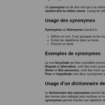
Un
synonyme
se dit d'un mot qui a la même
veulent dire la même chose
. Lorsqu’on ut
Usage des synonymes
Synonymes
et
Antonymes
servent à:
Définir un mot. C’est pourquoi on les tr
Eviter les répétitions dans un texte.
Enrichir un texte.
Exemples de synonymes
Le mot
bicyclette
eut être considéré com
Dispute
et
altercation
, sont des mots syn
Aimer
et
être amoureux
, sont des mots s
Peur
et
inquiétude
sont deux synonymes que
Usage d’un dictionnaire 
Le
dictionnaire des synonymes
permet de 
des termes plus adéquat pour restituer un trai
synonymes
permet d’éviter une répétition d