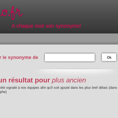
A chaque mot son synonyme!
r le synonyme de
Ok
n résultat pour
plus ancien
été signalé à nos équipes afin qu'il soit ajouté dans les plus bref délais (dans
aphe)