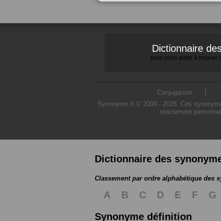
Dictionnaire d
pour vous aider à trouver
Conjugaison
Synonymo.fr © 2009 - 2026. Ces synonymes s
strictement personnel
Dictionnaire des synonym
Classement par ordre alphabétique des
A
B
C
D
E
F
G
Synonyme définition