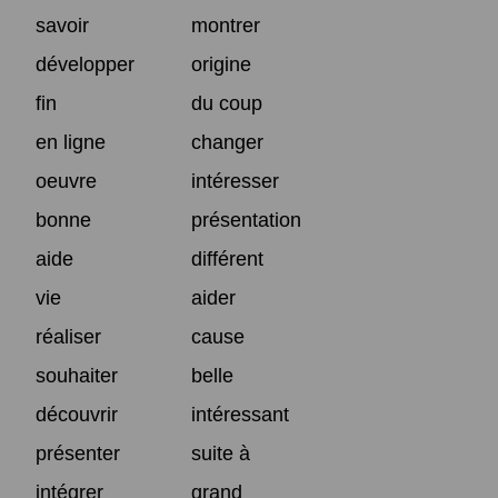
savoir
montrer
développer
origine
fin
du coup
en ligne
changer
oeuvre
intéresser
bonne
présentation
aide
différent
vie
aider
réaliser
cause
souhaiter
belle
découvrir
intéressant
présenter
suite à
intégrer
grand