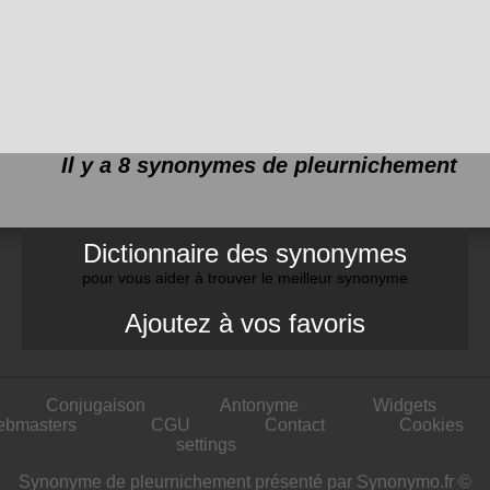
Il y a 8 synonymes de
pleurnichement
Dictionnaire des synonymes
pour vous aider à trouver le meilleur synonyme
Ajoutez à vos favoris
Conjugaison
Antonyme
Widgets
ebmasters
CGU
Contact
Cookies
settings
Synonyme de pleurnichement présenté par Synonymo.fr ©