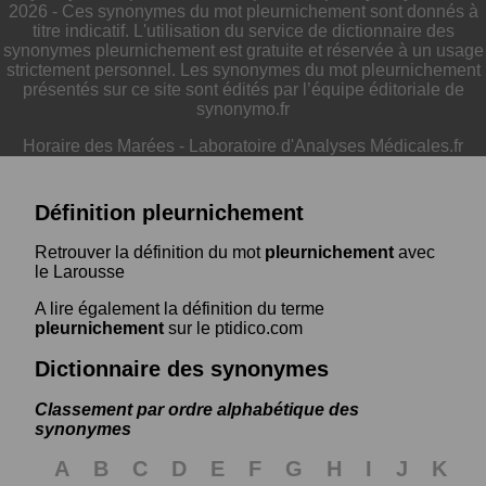
2026 - Ces synonymes du mot pleurnichement sont donnés à
titre indicatif. L'utilisation du service de dictionnaire des
synonymes pleurnichement est gratuite et réservée à un usage
strictement personnel. Les synonymes du mot pleurnichement
présentés sur ce site sont édités par l’équipe éditoriale de
synonymo.fr
Horaire des Marées
-
Laboratoire d'Analyses Médicales.fr
Définition pleurnichement
Retrouver la définition du mot
pleurnichement
avec
le Larousse
A lire également la définition du terme
pleurnichement
sur le ptidico.com
Dictionnaire des synonymes
Classement par ordre alphabétique des
synonymes
A
B
C
D
E
F
G
H
I
J
K