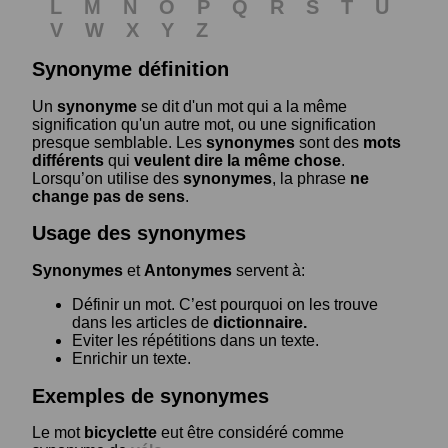
L
M
N
O
P
Q
R
S
T
U
V
W
X
Y
Z
Synonyme définition
Un
synonyme
se dit d'un mot qui a la même
signification qu'un autre mot, ou une signification
presque semblable. Les
synonymes
sont des
mots
différents
qui
veulent dire la même chose
.
Lorsqu’on utilise des
synonymes
, la phrase
ne
change pas de sens
.
Usage des synonymes
Synonymes
et
Antonymes
servent à:
Définir un mot. C’est pourquoi on les trouve
dans les articles de
dictionnaire.
Eviter les répétitions dans un texte.
Enrichir un texte.
Exemples de synonymes
Le mot
bicyclette
eut être considéré comme