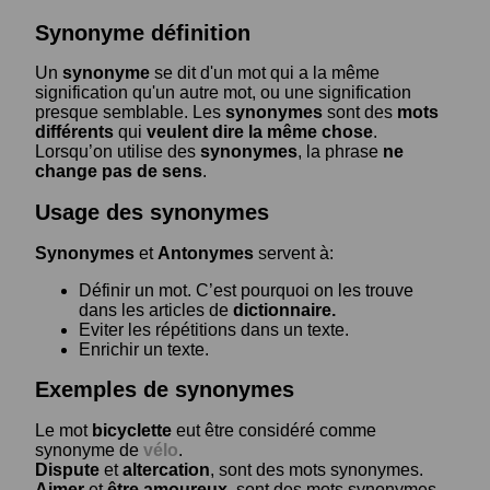
Synonyme définition
Un
synonyme
se dit d'un mot qui a la même
signification qu'un autre mot, ou une signification
presque semblable. Les
synonymes
sont des
mots
différents
qui
veulent dire la même chose
.
Lorsqu’on utilise des
synonymes
, la phrase
ne
change pas de sens
.
Usage des synonymes
Synonymes
et
Antonymes
servent à:
Définir un mot. C’est pourquoi on les trouve
dans les articles de
dictionnaire.
Eviter les répétitions dans un texte.
Enrichir un texte.
Exemples de synonymes
Le mot
bicyclette
eut être considéré comme
synonyme de
vélo
.
Dispute
et
altercation
, sont des mots synonymes.
Aimer
et
être amoureux
, sont des mots synonymes.