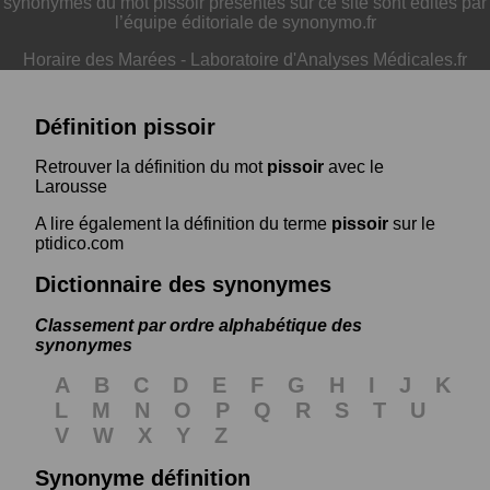
synonymes du mot pissoir présentés sur ce site sont édités par
l’équipe éditoriale de synonymo.fr
Horaire des Marées
-
Laboratoire d'Analyses Médicales.fr
Définition pissoir
Retrouver la définition du mot
pissoir
avec le
Larousse
A lire également la définition du terme
pissoir
sur le
ptidico.com
Dictionnaire des synonymes
Classement par ordre alphabétique des
synonymes
A
B
C
D
E
F
G
H
I
J
K
L
M
N
O
P
Q
R
S
T
U
V
W
X
Y
Z
Synonyme définition